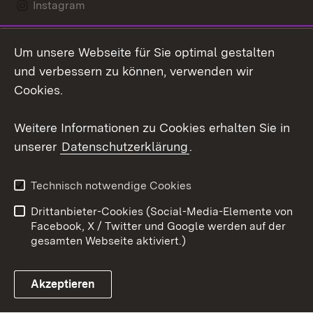
Instagram
LinkedIn
Um unsere Webseite für Sie optimal gestalten
Mastodon
und verbessern zu können, verwenden wir
Cookies.
Youtube
Weitere Informationen zu Cookies erhalten Sie in
Zum 
unserer
Datenschutzerklärung
.
Kontakt
Datenschutz
Erklärung zur
Benutzungshinweise
Technisch notwendige Cookies
Barrierefreiheit
Drittanbieter-Cookies (Social-Media-Elemente von
Impressum
Cookies
Facebook, X / Twitter und Google werden auf der
gesamten Webseite aktiviert.)
Akzeptieren
Link zum Landesportal