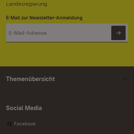
Landesregierung.
E-Mail zur Newsletter-Anmeldung
News
Themenübersicht
Social Media
Facebook