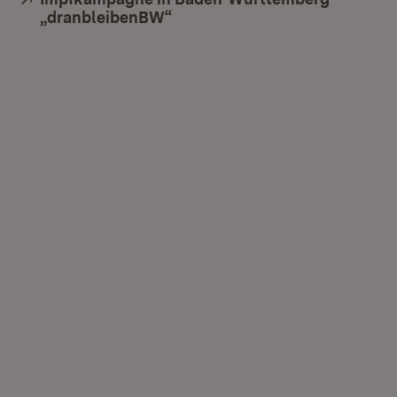
„dranbleibenBW“
(Öffnet in neuem Fenster)