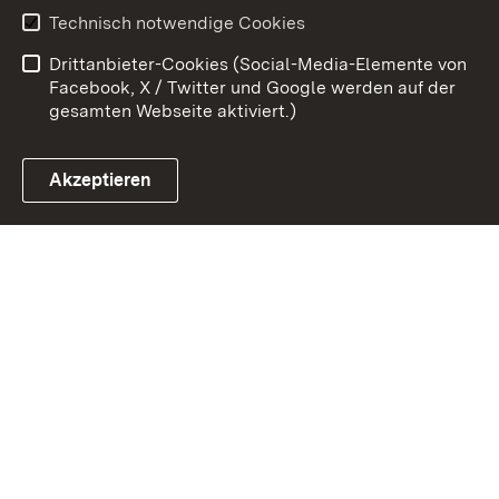
Erklärung zur
Benutzungshinweise
Technisch notwendige Cookies
Barrierefreiheit
Drittanbieter-Cookies (Social-Media-Elemente von
Impressum
Cookies
Facebook, X / Twitter und Google werden auf der
gesamten Webseite aktiviert.)
Akzeptieren
Link zum Landesportal