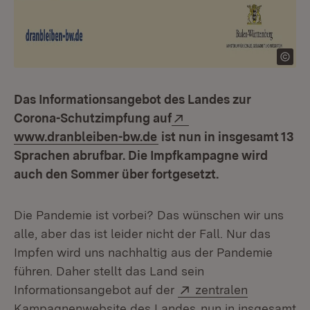
Das Informationsangebot des Landes zur
Extern:
Corona-Schutzimpfung auf
(Öffnet in neuem Fenster)
www.dranbleiben-bw.de
ist nun in insgesamt 13
Sprachen abrufbar. Die Impfkampagne wird
auch den Sommer über fortgesetzt.
Die Pandemie ist vorbei? Das wünschen wir uns
alle, aber das ist leider nicht der Fall. Nur das
Impfen wird uns nachhaltig aus der Pandemie
führen. Daher stellt das Land sein
Extern:
Informationsangebot auf der
zentralen
(Öffnet in neuem Fe
Kampagnenwebsite des Landes
nun in insgesamt