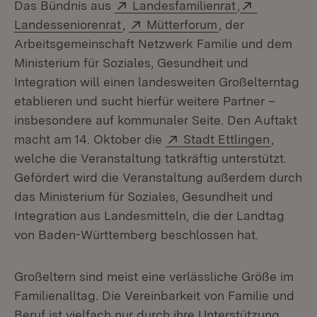
Extern:
(Öffnet in ne
Extern:
Das Bündnis aus
Landesfamilienrat
,
(Öffnet in neuem Fenster)
Extern:
(Öffnet in neuem
Landesseniorenrat
,
Mütterforum
, der
Arbeitsgemeinschaft Netzwerk Familie und dem
Ministerium für Soziales, Gesundheit und
Integration will einen landesweiten Großelterntag
etablieren und sucht hierfür weitere Partner –
insbesondere auf kommunaler Seite. Den Auftakt
Extern:
(Öffnet
macht am 14. Oktober die
Stadt Ettlingen
,
welche die Veranstaltung tatkräftig unterstützt.
Gefördert wird die Veranstaltung außerdem durch
das Ministerium für Soziales, Gesundheit und
Integration aus Landesmitteln, die der Landtag
von Baden-Württemberg beschlossen hat.
Großeltern sind meist eine verlässliche Größe im
Familienalltag. Die Vereinbarkeit von Familie und
Beruf ist vielfach nur durch ihre Unterstützung