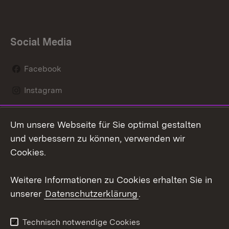
Social Media
Facebook
Instagram
LinkedIn
Um unsere Webseite für Sie optimal gestalten
Mastodon
und verbessern zu können, verwenden wir
Cookies.
Youtube
Weitere Informationen zu Cookies erhalten Sie in
Zum 
unserer
Datenschutzerklärung
.
Kontakt
Datenschutz
Erklärung zur
Benutzungshinweise
Technisch notwendige Cookies
Barrierefreiheit