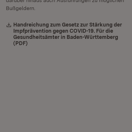
darüber hinaus auch Ausführungen zu möglichen
Bußgeldern.
Download:
Handreichung zum Gesetz zur Stärkung der
Impfprävention gegen COVID-19. Für die
Gesundheitsämter in Baden-Württemberg
(PDF)
(Öffnet in neuem Fenster)