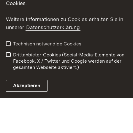
Cookies.
Youtube
Weitere Informationen zu Cookies erhalten Sie in
Zum 
unserer
Datenschutzerklärung
.
Kontakt
Datenschutz
Erklärung zur
Benutzungshinweise
Technisch notwendige Cookies
Barrierefreiheit
Drittanbieter-Cookies (Social-Media-Elemente von
Impressum
Cookies
Facebook, X / Twitter und Google werden auf der
gesamten Webseite aktiviert.)
Akzeptieren
Link zum Landesportal