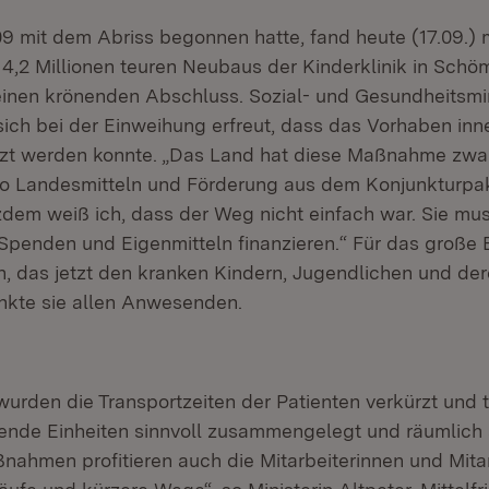
9 mit dem Abriss begonnen hatte, fand heute (17.09.) m
4,2 Millionen teuren Neubaus der Kinderklinik in Schö
nen krönenden Abschluss. Sozial- und Gesundheitsmini
 sich bei der Einweihung erfreut, dass das Vorhaben inn
zt werden konnte. „Das Land hat diese Maßnahme zwar
uro Landesmitteln und Förderung aus dem Konjunkturp
tzdem weiß ich, dass der Weg nicht einfach war. Sie mu
 Spenden und Eigenmitteln finanzieren.“ Für das groß
n, das jetzt den kranken Kindern, Jugendlichen und der
nkte sie allen Anwesenden.
urden die Transportzeiten der Patienten verkürzt und 
de Einheiten sinnvoll zusammengelegt und räumlich 
nahmen profitieren auch die Mitarbeiterinnen und Mita