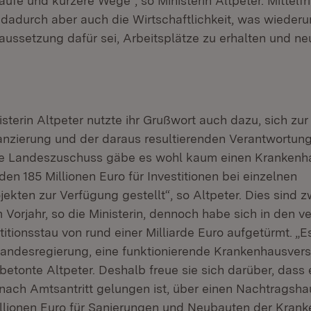
ufe und kürzere Wege“, so Ministerin Altpeter. Mittelfr
 dadurch aber auch die Wirtschaftlichkeit, was wieder
aussetzung dafür sei, Arbeitsplätze zu erhalten und ne
sterin Altpeter nutzte ihr Grußwort auch dazu, sich zur
nzierung und der daraus resultierenden Verantwortun
e Landeszuschuss gäbe es wohl kaum einen Krankenh
en 185 Millionen Euro für Investitionen bei einzelnen
kten zur Verfügung gestellt“, so Altpeter. Dies sind z
m Vorjahr, so die Ministerin, dennoch habe sich in den 
titionsstau von rund einer Milliarde Euro aufgetürmt. „Es
Landesregierung, eine funktionierende Krankenhausver
betonte Altpeter. Deshalb freue sie sich darüber, dass 
ach Amtsantritt gelungen ist, über einen Nachtragshau
illionen Euro für Sanierungen und Neubauten der Krank