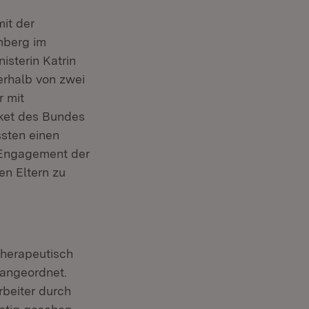
it der
mberg im
sterin Katrin
erhalb von zwei
 mit
aket des Bundes
ssten einen
e Engagement der
en Eltern zu
therapeutisch
angeordnet.
rbeiter durch