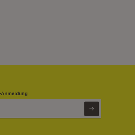
er-Anmeldung
Newsletter 