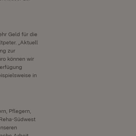
hr Geld für die
tpeter. „Aktuell
ung zur
ro können wir
Verfügung
eispielsweise in
rn, Pflegern,
r Reha-Südwest
unseren
ache Arbeit.