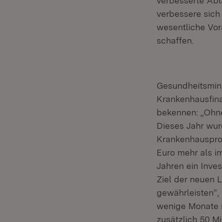
verbesserte Ablä
verbessere sich
wesentliche Vor
schaffen.
Gesundheitsmini
Krankenhausfina
bekennen: „Ohn
Dieses Jahr wurd
Krankenhausproje
Euro mehr als i
Jahren ein Inves
Ziel der neuen 
gewährleisten“, 
wenige Monate n
zusätzlich 50 M