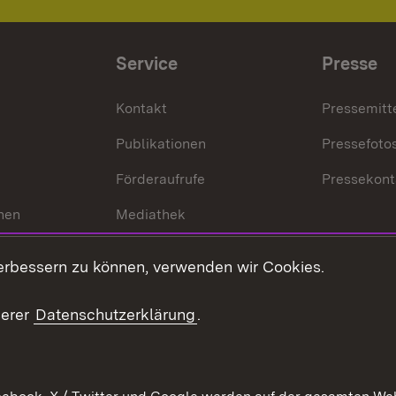
Service
Presse
Kontakt
Pressemitt
Publikationen
Pressefoto
Förderaufrufe
Pressekont
hen
Mediathek
t
Veranstaltungen
erbessern zu können, verwenden wir Cookies.
en
RSS
ement
serer
Datenschutzerklärung
.
 Pflege