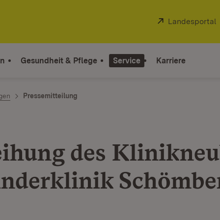
Extern:
Landesportal
on
Gesundheit & Pflege
Service
Karriere
ngen
Pressemitteilung
ihung des Klinikne
inderklinik Schömbe