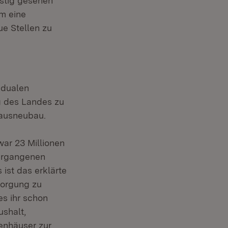
istig gesehen
um eine
ue Stellen zu
 dualen
g des Landes zu
ausneubau.
war 23 Millionen
vergangenen
 ist das erklärte
sorgung zu
es ihr schon
shalt,
enhäuser zur