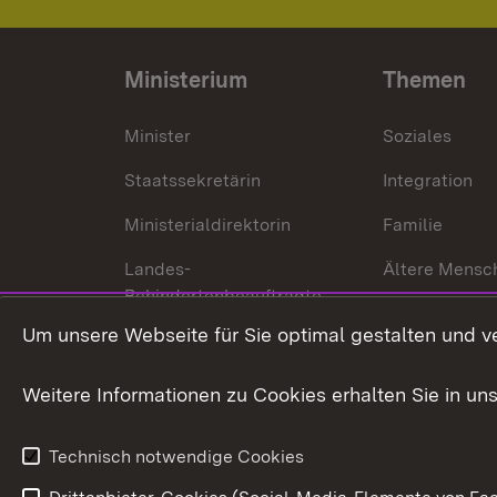
Ministerium
Themen
Minister
Soziales
Staatssekretärin
Integration
Ministerialdirektorin
Familie
Landes-
Ältere Mensc
Behindertenbeauftragte
Menschen mi
Um unsere Webseite für Sie optimal gestalten und v
Bürgerreferent
Behinderung
Karriere
Bürgerengag
Weitere Informationen zu Cookies erhalten Sie in un
Anfahrt
Gesundheit &
Technisch notwendige Cookies