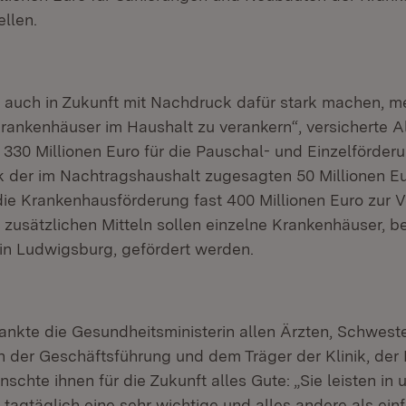
llen.
 auch in Zukunft mit Nachdruck dafür stark machen, me
rankenhäuser im Haushalt zu verankern“, versicherte Al
 330 Millionen Euro für die Pauschal- und Einzelförder
 der im Nachtragshaushalt zugesagten 50 Millionen Eu
 die Krankenhausförderung fast 400 Millionen Euro zur 
n zusätzlichen Mitteln sollen einzelne Krankenhäuser, b
in Ludwigsburg, gefördert werden.
nkte die Gesundheitsministerin allen Ärzten, Schweste
n der Geschäftsführung und dem Träger der Klinik, de
chte ihnen für die Zukunft alles Gute: „Sie leisten in 
tagtäglich eine sehr wichtige und alles andere als einf