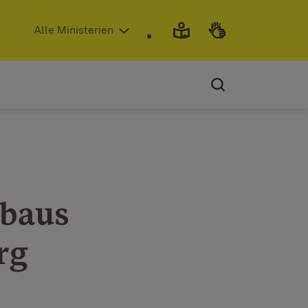
(Öffnet in neuem Fenster)
Alle Ministerien
ubaus
rg