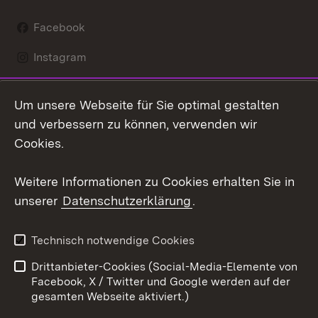
Facebook
Instagram
LinkedIn
Um unsere Webseite für Sie optimal gestalten
Mastodon
und verbessern zu können, verwenden wir
Cookies.
Youtube
Weitere Informationen zu Cookies erhalten Sie in
Zum 
unserer
Datenschutzerklärung
.
Kontakt
Datenschutz
Erklärung zur
Benutzungshinweise
Technisch notwendige Cookies
Barrierefreiheit
Drittanbieter-Cookies (Social-Media-Elemente von
Impressum
Cookies
Facebook, X / Twitter und Google werden auf der
gesamten Webseite aktiviert.)