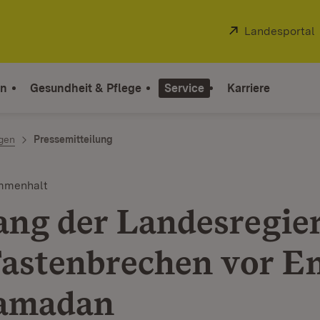
Extern:
Landesportal
on
Gesundheit & Pflege
Service
Karriere
ngen
Pressemitteilung
ammenhalt
ng der Landesregie
astenbrechen vor E
Ramadan