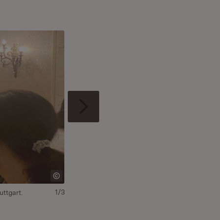
1/3
ttgart.
Der Empfang der Landesregierung stand diesma
muslimischen Glaubens.