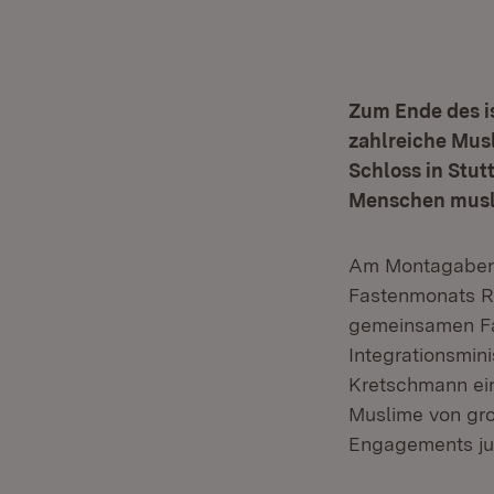
Zum Ende des i
zahlreiche Mu
Schloss in Stu
Menschen musl
Am Montagabend
Fastenmonats R
gemeinsamen Fas
Integrationsmin
Kretschmann ein
Muslime von gro
Engagements ju