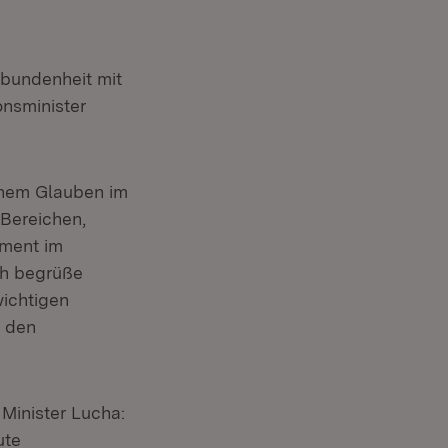
rbundenheit mit
onsminister
chem Glauben im
 Bereichen,
ement im
Ich begrüße
ichtigen
r den
Minister Lucha:
ute