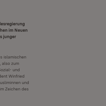
desregierung
chen im Neuen
s junger
s islamischen
, also zum
ozial- und
dent Winfried
Musliminnen und
im Zeichen des