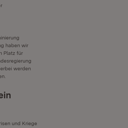
r
inierung
ung haben wir
 Platz für
ndesregierung
ierbei werden
en.
ein
risen und Kriege