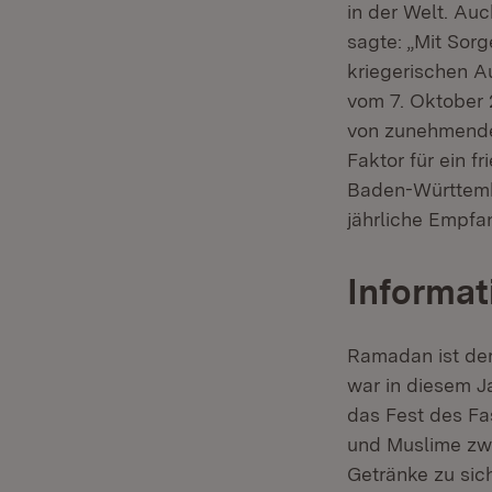
in der Welt. Au
sagte: „Mit Sor
kriegerischen A
vom 7. Oktober 
von zunehmende
Faktor für ein f
Baden-Württembe
jährliche Empfa
Informa
Ramadan ist der
war in diesem J
das Fest des F
und Muslime zw
Getränke zu sic