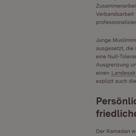
Zusammenarbeit 
Verbandsarbeit 
professionalisie
Junge Muslimin
ausgesetzt, die 
eine Null-Tolera
Ausgrenzung und
einen
Landesakt
explizit auch d
Persönli
friedlic
Der Ramadan war