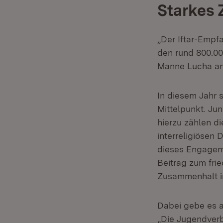
Starkes 
„Der Iftar-Empf
den rund 800.00
Manne Lucha anl
In diesem Jahr
Mittelpunkt. Ju
hierzu zählen 
interreligiösen 
dieses Engageme
Beitrag zum fri
Zusammenhalt in
Dabei gebe es a
„Die Jugendver