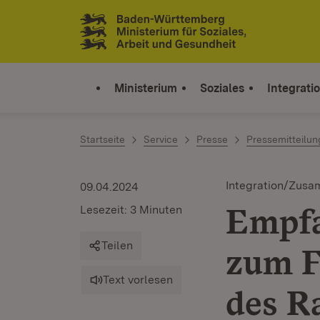
Zum Inhalt springen
Link zur Startseite
Ministerium
Soziales
Integrati
Startseite
Service
Presse
Pressemitteilu
Integration/Zus
09.04.2024
Empfa
Lesezeit: 3 Minuten
Teilen
zum F
Text vorlesen
des 