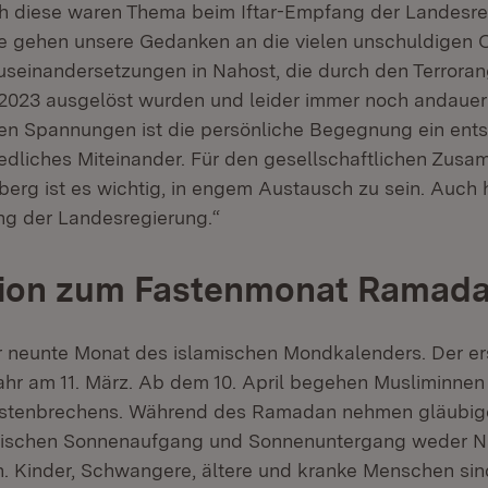
ch diese waren Thema beim Iftar-Empfang der Landesre
ge gehen unsere Gedanken an die vielen unschuldigen 
useinandersetzungen in Nahost, die durch den Terroran
2023 ausgelöst wurden und leider immer noch andauern.
n Spannungen ist die persönliche Begegnung ein ent
riedliches Miteinander. Für den gesellschaftlichen Zusa
rg ist es wichtig, in engem Austausch zu sein. Auch h
ng der Landesregierung.“
tion zum Fastenmonat Ramad
 neunte Monat des islamischen Mondkalenders. Der er
ahr am 11. März. Ab dem 10. April begehen Musliminne
astenbrechens. Während des Ramadan nehmen gläubig
ischen Sonnenaufgang und Sonnenuntergang weder N
h. Kinder, Schwangere, ältere und kranke Menschen sin