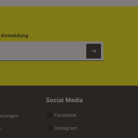
er-Anmeldung
Newsletter 
Social Media
Facebook
eilungen
s
Instagram