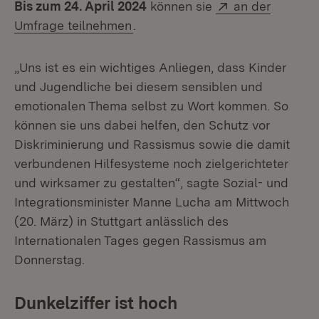
Extern:
Bis zum 24. April 2024
können sie
an der
(Öffnet in neuem Fenster)
Umfrage teilnehmen
.
„Uns ist es ein wichtiges Anliegen, dass Kinder
und Jugendliche bei diesem sensiblen und
emotionalen Thema selbst zu Wort kommen. So
können sie uns dabei helfen, den Schutz vor
Diskriminierung und Rassismus sowie die damit
verbundenen Hilfesysteme noch zielgerichteter
und wirksamer zu gestalten“, sagte Sozial- und
Integrationsminister Manne Lucha am Mittwoch
(20. März) in Stuttgart anlässlich des
Internationalen Tages gegen Rassismus am
Donnerstag.
Dunkelziffer ist hoch