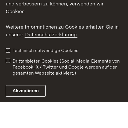
Mastodon
und verbessern zu können, verwenden wir
Cookies.
Youtube
Weitere Informationen zu Cookies erhalten Sie in
Zum 
unserer
Datenschutzerklärung
.
Kontakt
Datenschutz
Erklärung zur
Benutzungshinweise
Technisch notwendige Cookies
Barrierefreiheit
Drittanbieter-Cookies (Social-Media-Elemente von
Impressum
Cookies
Facebook, X / Twitter und Google werden auf der
gesamten Webseite aktiviert.)
Akzeptieren
Link zum Landesportal