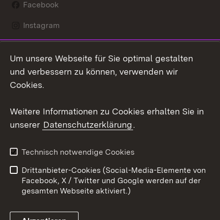
Facebook
Instagram
LinkedIn
Um unsere Webseite für Sie optimal gestalten
Mastodon
und verbessern zu können, verwenden wir
Cookies.
Youtube
Weitere Informationen zu Cookies erhalten Sie in
Zum 
unserer
Datenschutzerklärung
.
Kontakt
Datenschutz
Erklärung zur
Benutzungshinweise
Technisch notwendige Cookies
Barrierefreiheit
Drittanbieter-Cookies (Social-Media-Elemente von
Impressum
Cookies
Facebook, X / Twitter und Google werden auf der
gesamten Webseite aktiviert.)