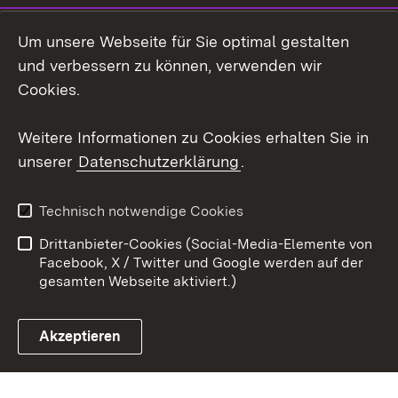
LinkedIn
Um unsere Webseite für Sie optimal gestalten
Mastodon
und verbessern zu können, verwenden wir
Cookies.
Youtube
Weitere Informationen zu Cookies erhalten Sie in
Zum 
unserer
Datenschutzerklärung
.
Kontakt
Datenschutz
Erklärung zur
Benutzungshinweise
Technisch notwendige Cookies
Barrierefreiheit
Drittanbieter-Cookies (Social-Media-Elemente von
Impressum
Cookies
Facebook, X / Twitter und Google werden auf der
gesamten Webseite aktiviert.)
Akzeptieren
Link zum Landesportal