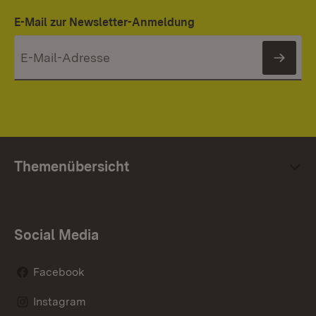
E-Mail zur Newsletter-Anmeldung
News
Themenübersicht
Social Media
Facebook
Instagram