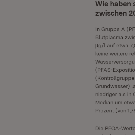
Wie haben 
zwischen 2
In Gruppe A (PF
Blutplasma zwi
µg/l auf etwa 7
keine weitere r
Wasserversorgu
(PFAS-Expositi
(Kontrollgruppe
Grundwasser) l
niedriger als i
Median um etwa 
Prozent (von 1,75
Die PFOA-Werte 