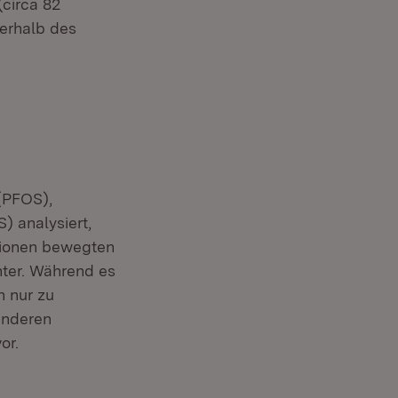
circa 82
erhalb des
(PFOS),
) analysiert,
ationen bewegten
nter. Während es
n nur zu
anderen
or.