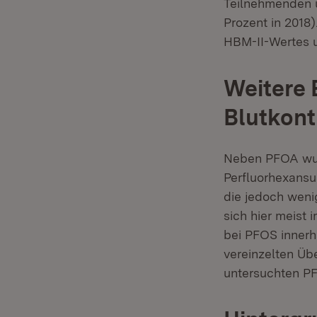
Teilnehmenden ü
Prozent in 2018
HBM-II-Wertes u
Weitere 
Blutkont
Neben PFOA wur
Perfluorhexansu
die jedoch weni
sich hier meist
bei PFOS innerh
vereinzelten Üb
untersuchten PF