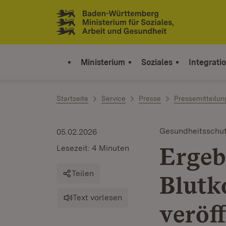
Zum Inhalt springen
Link zur Startseite
Ministerium
Soziales
Integrati
Startseite
Service
Presse
Pressemitteilu
Gesundheitsschu
05.02.2026
Ergeb
Lesezeit: 4 Minuten
Teilen
Blutk
Text vorlesen
veröff