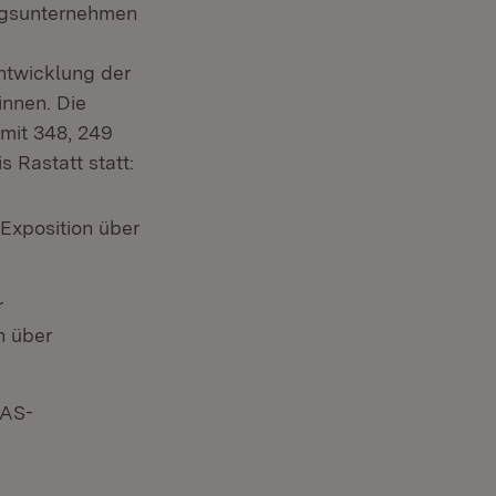
ngsunternehmen
ntwicklung der
nnen. Die
mit 348, 249
 Rastatt statt:
-Exposition über
r
n über
FAS-