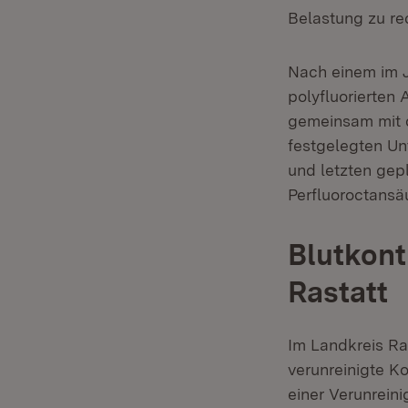
Belastung zu re
Nach einem im 
polyfluorierten
gemeinsam mit d
festgelegten Un
und letzten gep
Perfluoroctansä
Blutkont
Rastatt
Im Landkreis R
verunreinigte K
einer Verunrein