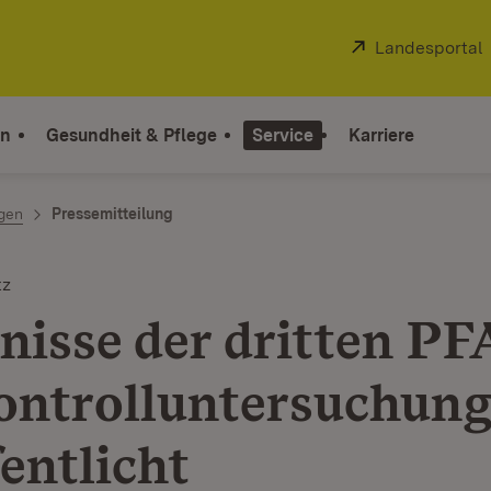
Extern:
Landesportal
on
Gesundheit & Pflege
Service
Karriere
ngen
Pressemitteilung
tz
nisse der dritten PF
ontrolluntersuchun
entlicht