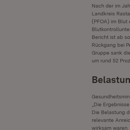
Nach der im Ja
Landkreis Rasta
(PFOA) im Blut 
Blutkontrollun
Bericht ist ab s
Rückgang bei Pe
Gruppe sank die
um rund 52 Proz
Belastun
Gesundheitsmini
„Die Ergebnisse
Die Belastung d
relevante Anrei
wirksam waren. M