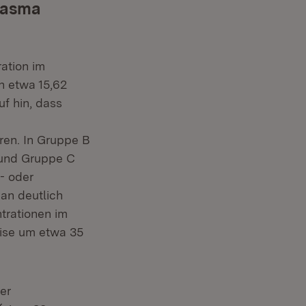
lasma
ation im
n etwa 15,62
f hin, dass
en. In Gruppe B
 und Gruppe C
- oder
an deutlich
trationen im
eise um etwa 35
er