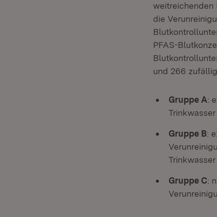
weitreichenden
die Verunreinigu
Blutkontrollunt
PFAS-Blutkonzen
Blutkontrollunt
und 266 zufälli
Gruppe A
: 
Trinkwasser
Gruppe B
: 
Verunreinig
Trinkwasser
Gruppe C
: 
Verunreinigu