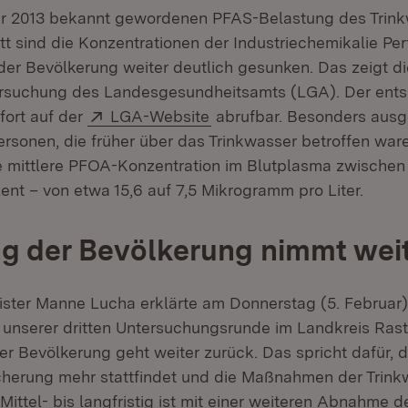
hr 2013 bekannt gewordenen PFAS-Belastung des Trink
tt sind die Konzentrationen der Industriechemikalie Pe
der Bevölkerung weiter deutlich gesunken. Das zeigt die
tersuchung des Landesgesundheitsamts (LGA). Der ent
Extern:
(Öffnet in neuem Fenster)
ofort auf der
LGA-Website
abrufbar. Besonders ausge
rsonen, die früher über das Trinkwasser betroffen ware
 mittlere PFOA-Konzentration im Blutplasma zwischen
ent – von etwa 15,6 auf 7,5 Mikrogramm pro Liter.
g der Bevölkerung nimmt weit
ster Manne Lucha erklärte am Donnerstag (5. Februar) i
 unserer dritten Untersuchungsrunde im Landkreis Rasta
er Bevölkerung geht weiter zurück. Das spricht dafür, 
cherung mehr stattfindet und die Maßnahmen der Trink
ittel- bis langfristig ist mit einer weiteren Abnahme 