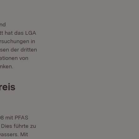
und
tt hat das LGA
ersuchungen in
en der dritten
ationen von
nken.
reis
08 mit PFAS
Dies führte zu
assers. Mit