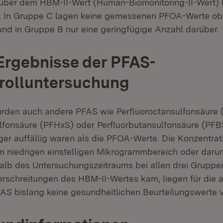
ber dem HBM-II-Wert (Human-Biomonitoring-II-Wert) (
). In Gruppe C lagen keine gemessenen PFOA-Werte ob
nd in Gruppe B nur eine geringfügige Anzahl darüber.
Ergebnisse der PFAS-
rolluntersuchung
den auch andere PFAS wie Perfluoroctansulfonsäure 
lfonsäure (PFHxS) oder Perfluorbutansulfonsäure (PFBS
ger auffällig waren als die PFOA-Werte. Die Konzentr
 im niedrigen einstelligen Mikrogrammbereich oder daru
alb des Untersuchungszeitraums bei allen drei Gruppe
erschreitungen des HBM-II-Wertes kam, liegen für die 
AS bislang keine gesundheitlichen Beurteilungswerte v