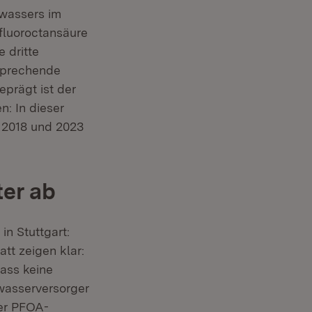
wassers im
rfluoroctansäure
 dritte
sprechende
prägt ist der
n: In dieser
 2018 und 2023
er ab
n Stuttgart:
tt zeigen klar:
dass keine
wasserversorger
der PFOA-