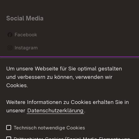
Social Media
Facebook
Instagram
LinkedIn
Um unsere Webseite für Sie optimal gestalten
Mastodon
und verbessern zu können, verwenden wir
Cookies.
Youtube
Weitere Informationen zu Cookies erhalten Sie in
Zum 
unserer
Datenschutzerklärung
.
Kontakt
Datenschutz
Erklärung zur
Benutzungshinweise
Technisch notwendige Cookies
Barrierefreiheit