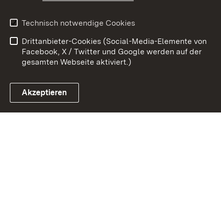
Erklärung zur
Benutzungshinweise
Technisch notwendige Cookies
Barrierefreiheit
Drittanbieter-Cookies (Social-Media-Elemente von
Impressum
Cookies
Facebook, X / Twitter und Google werden auf der
gesamten Webseite aktiviert.)
Akzeptieren
Link zum Landesportal