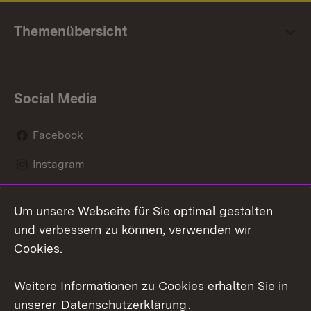
Themenübersicht
Social Media
Facebook
Instagram
LinkedIn
Um unsere Webseite für Sie optimal gestalten
Mastodon
und verbessern zu können, verwenden wir
Cookies.
Youtube
Weitere Informationen zu Cookies erhalten Sie in
Zum 
unserer
Datenschutzerklärung
.
Kontakt
Datenschutz