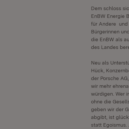
Dem schloss sic
EnBW Energie B
für Andere und 
Bürgerinnen und
die EnBW als a
des Landes bere
Neu als Unterst
Hück, Konzernbe
der Porsche AG,
wir mehr ehren
würdigen. Wer i
ohne die Gesells
geben wir der G
abgibt, ist glüc
statt Egoismus.