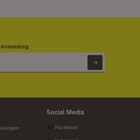
er-Anmeldung
Newsletter 
Social Media
Facebook
eilungen