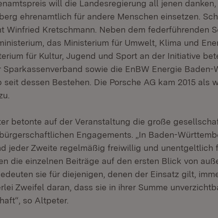
amtspreis will die Landesregierung all jenen danken, d
rg ehrenamtlich für andere Menschen einsetzen. Schi
nt Winfried Kretschmann. Neben dem federführenden So
ministerium, das Ministerium für Umwelt, Klima und Ene
erium für Kultur, Jugend und Sport an der Initiative be
er Sparkassenverband sowie die EnBW Energie Baden
seit dessen Bestehen. Die Porsche AG kam 2015 als w
zu.
ter betonte auf der Veranstaltung die große gesellschaf
bürgerschaftlichen Engagements. „In Baden-Württemb
nd jeder Zweite regelmäßig freiwillig und unentgeltlich 
 die einzelnen Beiträge auf den ersten Blick von auße
edeuten sie für diejenigen, denen der Einsatz gilt, imme
rlei Zweifel daran, dass sie in ihrer Summe unverzichtba
aft“, so Altpeter.