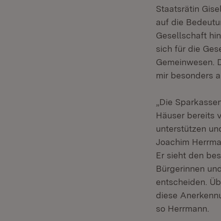
Staatsrätin Gise
auf die Bedeut
Gesellschaft hin
sich für die Ges
Gemeinwesen. Di
mir besonders a
„Die Sparkassen
Häuser bereits v
unterstützen un
Joachim Herrma
Er sieht den bes
Bürgerinnen und
entscheiden. Ü
diese Anerkennu
so Herrmann.