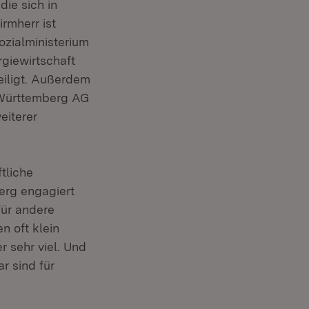
ie sich in
rmherr ist
zialministerium
rgiewirtschaft
teiligt. Außerdem
-Württemberg AG
eiterer
tliche
erg engagiert
für andere
n oft klein
r sehr viel. Und
r sind für