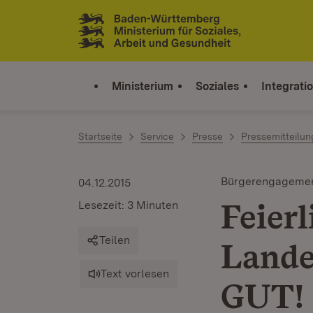
Zum Inhalt springen
Link zur Startseite
Ministerium
Soziales
Integrati
Startseite
Service
Presse
Pressemitteilu
Bürgerengageme
04.12.2015
Feier
Lesezeit: 3 Minuten
Teilen
Lande
Text vorlesen
GUT!