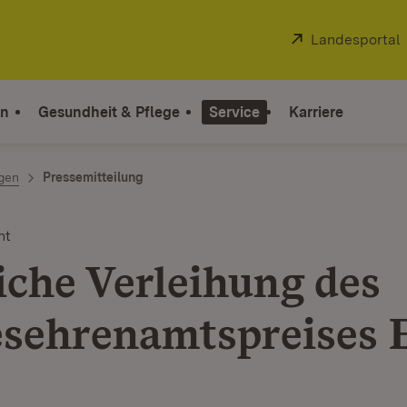
Extern:
Landesportal
on
Gesundheit & Pflege
Service
Karriere
ngen
Pressemitteilung
nt
liche Verleihung des
sehrenamtspreises