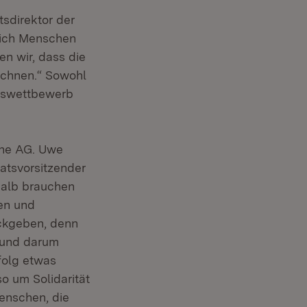
sdirektor der
sich Menschen
n wir, dass die
ichnen.“ Sowohl
tswettbewerb
che AG. Uwe
ratsvorsitzender
halb brauchen
en und
ückgeben, denn
h und darum
folg etwas
so um Solidarität
enschen, die