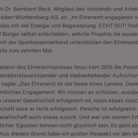
h Dr. Bernhard Beck, Mitglied des Vorstands und Arbeit
aden-Württemberg AG, an: „Im Ehrenamt engagieren 
das mit viel Energie und Begeisterung. ECHT GUT! finde
 Bürger selbst entscheiden, welche Projekte sie ausze
uch der Sparkassenverband unterstützen den Ehrenam
its zum zehnten Mal.
ützerin des Ehrenamtspreises hinzu kam 2015 die Pors
triebsratsvorsitzender und stellvertretender Aufsichts
 sagte: „Das Ehrenamt ist die Seele eines Landes. Des
amtliches Engagement. Wir müssen es schätzen, ausüb
n unserer Gesellschaft erfolgreich ist, muss etwas zur
chaft wäre er nicht erfolgreich. Porsche ist erfolgreic
esellschaft auch etwas zurück. Und wer von seinem Er
klicher. Egoisten können nicht glücklich sein. Es geht al
 Aus diesem Grund habe ich großen Respekt vor den M