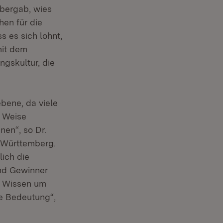
 übergab, wies
en für die
s es sich lohnt,
mit dem
ngskultur, die
bene, da viele
r Weise
nen“, so Dr.
-Württemberg.
lich die
und Gewinner
s Wissen um
e Bedeutung“,