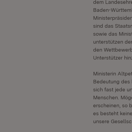
dem Landesehren
Baden-Württembe
Ministerpräside
sind das Staats
sowie das Minist
unterstützen d
den Wettbewerb 
Unterstützer hin
Ministerin Altpe
Bedeutung des 
sich fast jede u
Menschen. Mögen
erscheinen, so b
es besteht keine
unsere Gesellsch