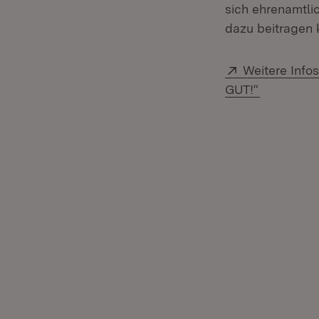
sich ehrenamtlic
dazu beitragen 
Extern:
Weitere Info
(Öffnet in
GUT!“