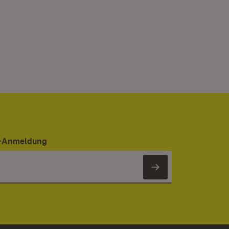
er-Anmeldung
Newsletter 