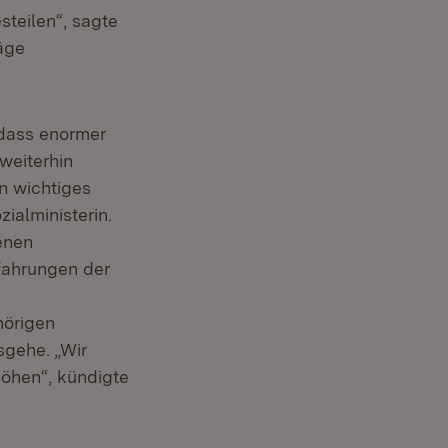
steilen“, sagte
räge
 dass enormer
weiterhin
n wichtiges
zialministerin.
enen
rfahrungen der
hörigen
sgehe. „Wir
höhen“, kündigte