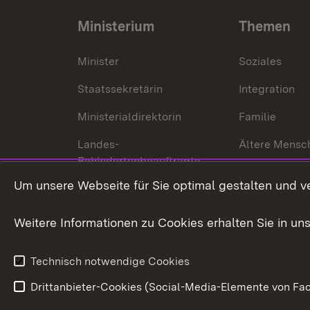
Ministerium
Themen
Minister
Soziales
Staatssekretärin
Integration
Ministerialdirektorin
Familie
Landes-
Ältere Mensc
Behindertenbeauftragte
Menschen mi
Um unsere Webseite für Sie optimal gestalten und v
Bürgerreferent
Behinderung
Karriere
Bürgerengag
Weitere Informationen zu Cookies erhalten Sie in un
Anfahrt
Gesundheit &
Technisch notwendige Cookies
Drittanbieter-Cookies (Social-Media-Elemente von Fac