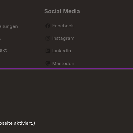
Social Media
Facebook
eilungen
s
Instagram
akt
LinkedIn
Mastodon
Youtube
eite aktiviert.)
Zum Sei