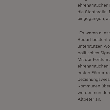
ehrenamtlicher T
die Staatsrätin
eingegangen, al
„Es waren alles
Bedarf besteht u
unterstützen wo
politisches Sign
Mit der Fortfü
ehrenamtlichen 
ersten Fördertr
beziehungswiese
Kommunen über d
werden nun den 
Altpeter an.