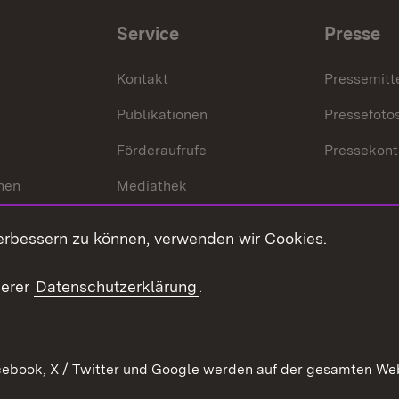
Service
Presse
Kontakt
Pressemitt
Publikationen
Pressefoto
Förderaufrufe
Pressekont
hen
Mediathek
t
Veranstaltungen
erbessern zu können, verwenden wir Cookies.
en
RSS
ement
serer
Datenschutzerklärung
.
 Pflege
ebook, X / Twitter und Google werden auf der gesamten Webs