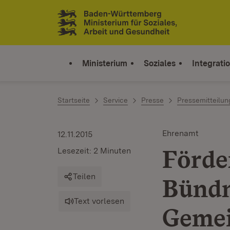
Zum Inhalt springen
Link zur Startseite
Ministerium
Soziales
Integrati
Startseite
Service
Presse
Pressemitteilu
Ehrenamt
12.11.2015
Förde
Lesezeit: 2 Minuten
Teilen
Bündn
Text vorlesen
Gemei