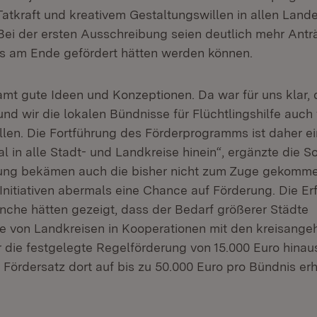
atkraft und kreativem Gestaltungswillen in allen Lande
. Bei der ersten Ausschreibung seien deutlich mehr Ant
s am Ende gefördert hätten werden können.
amt gute Ideen und Konzeptionen. Da war für uns klar,
nd wir die lokalen Bündnisse für Flüchtlingshilfe auch 
llen. Die Fortführung des Förderprogramms ist daher ei
al in alle Stadt- und Landkreise hinein“, ergänzte die So
hrung bekämen auch die bisher nicht zum Zuge gekomm
Initiativen abermals eine Chance auf Förderung. Die E
anche hätten gezeigt, dass der Bedarf größerer Städte
 von Landkreisen in Kooperationen mit den kreisange
ie festgelegte Regelförderung von 15.000 Euro hinau
Fördersatz dort auf bis zu 50.000 Euro pro Bündnis er