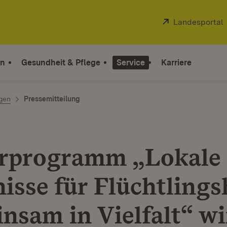
Extern:
Landesportal
on
Gesundheit & Pflege
Service
Karriere
ngen
Pressemitteilung
rprogramm „Lokale
isse für Flüchtlingsh
nsam in Vielfalt“ wi