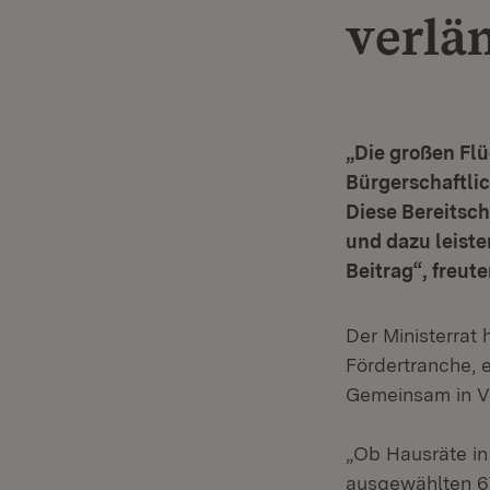
verlä
„Die großen Flü
Bürgerschaftli
Diese Bereitsch
und dazu leiste
Beitrag“, freute
Der Ministerrat
Fördertranche, e
Gemeinsam in Vi
„Ob Hausräte in
ausgewählten 67