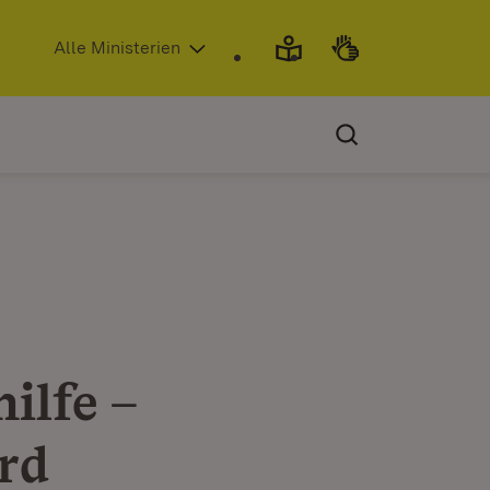
(Öffnet in neuem Fenster)
Alle Ministerien
ilfe –
rd