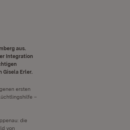
mberg aus.
er Integration
chtigen
 Gisela Erler.
ngenen ersten
üchtlingshilfe –
appenau: die
ild von