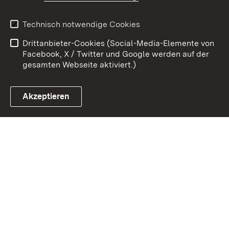
Kontakt
Datenschutz
Erklärung zur
Benutzungshinweise
Technisch notwendige Cookies
Barrierefreiheit
Drittanbieter-Cookies (Social-Media-Elemente von
Impressum
Cookies
Facebook, X / Twitter und Google werden auf der
gesamten Webseite aktiviert.)
Akzeptieren
Link zum Landesportal