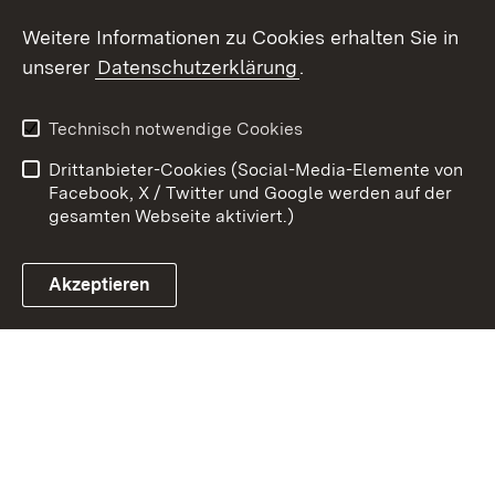
Weitere Informationen zu Cookies erhalten Sie in
Zum 
unserer
Datenschutzerklärung
.
Kontakt
Datenschutz
Erklärung zur
Benutzungshinweise
Technisch notwendige Cookies
Barrierefreiheit
Drittanbieter-Cookies (Social-Media-Elemente von
Impressum
Cookies
Facebook, X / Twitter und Google werden auf der
gesamten Webseite aktiviert.)
Akzeptieren
Link zum Landesportal