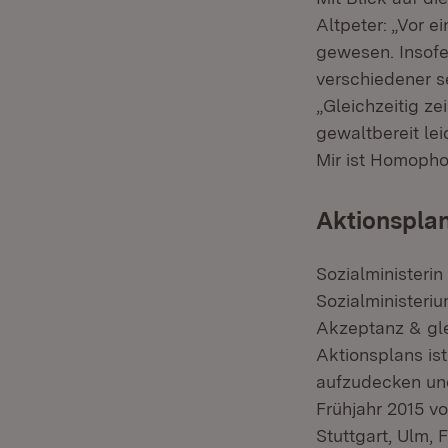
Altpeter: „Vor 
gewesen. Insofe
verschiedener se
„Gleichzeitig ze
gewaltbereit le
Mir ist Homopho
Aktionsplan
Sozialministerin
Sozialministeri
Akzeptanz & gle
Aktionsplans is
aufzudecken un
Frühjahr 2015 v
Stuttgart, Ulm,