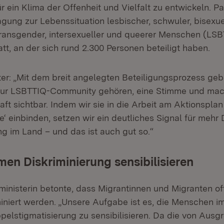
 ein Klima der Offenheit und Vielfalt zu entwickeln. Pa
gung zur Lebenssituation lesbischer, schwuler, bisexuel
 transgender, intersexueller und queerer Menschen (LS
t, an der sich rund 2.300 Personen beteiligt haben.
eter: „Mit dem breit angelegten Beteiligungsprozess geb
zur LSBTTIQ-Community gehören, eine Stimme und mach
aft sichtbar. Indem wir sie in die Arbeit am Aktionspla
e‘ einbinden, setzen wir ein deutliches Signal für mehr
ng im Land – und das ist auch gut so.“
rmen Diskriminierung sensibilisieren
sministerin betonte, dass Migrantinnen und Migranten o
iniert werden. „Unsere Aufgabe ist es, die Menschen im
elstigmatisierung zu sensibilisieren. Da die von Ausg