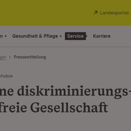
Extern:
Landesportal
on
Gesundheit & Pflege
Service
Karriere
ngen
Pressemitteilung
hobie
ine diskriminierungs
reie Gesellschaft