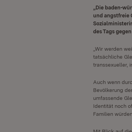
„Die baden-würt
und angstfreie 
Sozialministeri
des Tags gegen
„Wir werden wei
tatsächliche Gle
transsexueller, 
Auch wenn durc
Bevölkerung der
umfassende Glei
Identität noch 
Familien würden 
Mit Blick auf di