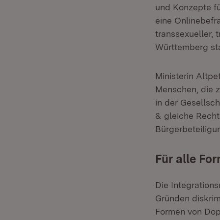
und Konzepte für
eine Onlinebefra
transsexueller,
Württemberg stat
Ministerin Altp
Menschen, die 
in der Gesellsch
& gleiche Recht
Bürgerbeteiligu
Für alle Fo
Die Integration
Gründen diskrim
Formen von Dopp