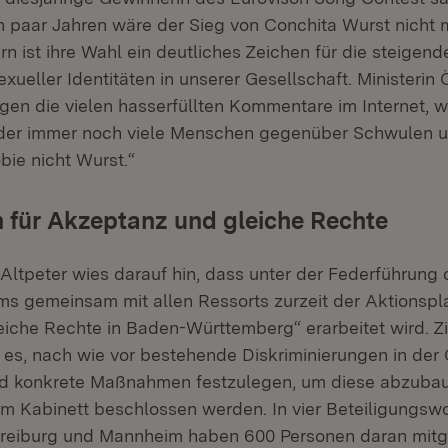
ein paar Jahren wäre der Sieg von Conchita Wurst nicht 
rn ist ihre Wahl ein deutliches Zeichen für die steigen
xueller Identitäten in unserer Gesellschaft. Ministerin
igen die vielen hasserfüllten Kommentare im Internet, w
ider immer noch viele Menschen gegenüber Schwulen u
bie nicht Wurst.“
 für Akzeptanz und gleiche Rechte
 Altpeter wies darauf hin, dass unter der Federführung
ums gemeinsam mit allen Ressorts zurzeit der Aktionspl
iche Rechte in Baden-Württemberg“ erarbeitet wird. Zi
t es, nach wie vor bestehende Diskriminierungen in der 
d konkrete Maßnahmen festzulegen, um diese abzubaue
om Kabinett beschlossen werden. In vier Beteiligungsw
 Freiburg und Mannheim haben 600 Personen daran mitg