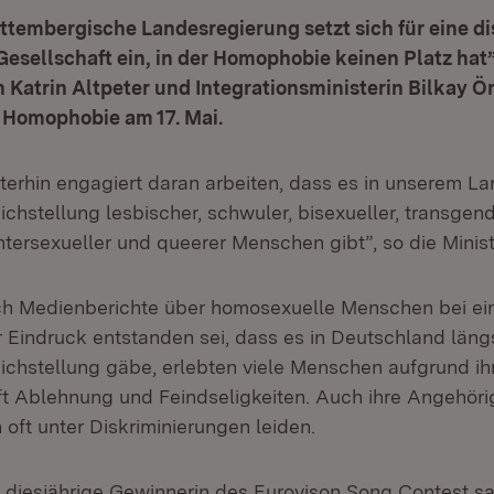
tembergische Landesregierung setzt sich für eine di
Gesellschaft ein, in der Homophobie keinen Platz hat”
n Katrin Altpeter und Integrationsministerin Bilkay Ö
 Homophobie am 17. Mai.
terhin engagiert daran arbeiten, dass es in unserem La
ichstellung lesbischer, schwuler, bisexueller, transgend
intersexueller und queerer Menschen gibt”, so die Minis
h Medienberichte über homosexuelle Menschen bei ein
 Eindruck entstanden sei, dass es in Deutschland läng
chstellung gäbe, erlebten viele Menschen aufgrund ihr
oft Ablehnung und Feindseligkeiten. Auch ihre Angehör
oft unter Diskriminierungen leiden.
e diesjährige Gewinnerin des Eurovison Song Contest sa