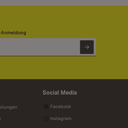
er-Anmeldung
Newsletter 
Social Media
Facebook
eilungen
s
Instagram