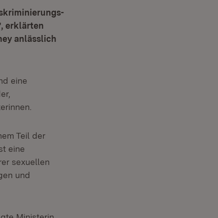
skriminierungs-
, erklärten
ney anlässlich
nd eine
er,
terinnen.
em Teil der
st eine
er sexuellen
igen und
gte Ministerin