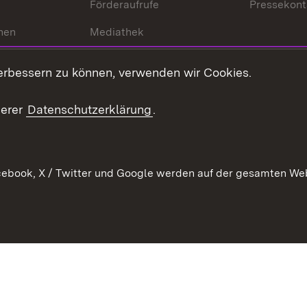
Förderaufrufe
Pressekont
hen
Mediathek
t
Veranstaltungen
erbessern zu können, verwenden wir Cookies.
en
RSS
ement
serer
Datenschutzerklärung
.
 Pflege
ebook, X / Twitter und Google werden auf der gesamten Webs
Kontakt
Datenschutz
Erklärung zur Barrierefreiheit