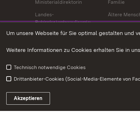
Ministerialdirektorin
Familie
Landes-
Ältere Mensc
Behindertenbeauftragte
Menschen mi
Um unsere Webseite für Sie optimal gestalten und v
Bürgerreferent
Behinderung
Karriere
Bürgerengag
Weitere Informationen zu Cookies erhalten Sie in un
Anfahrt
Gesundheit &
Technisch notwendige Cookies
Drittanbieter-Cookies (Social-Media-Elemente von Fac
Link zum Landesportal
Akzeptieren