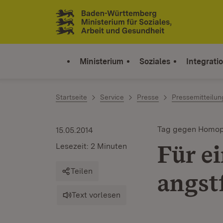
Zum Inhalt springen
Link zur Startseite
Ministerium
Soziales
Integrati
Startseite
Service
Presse
Pressemitteilu
Tag gegen Homop
15.05.2014
Für e
Lesezeit: 2 Minuten
Teilen
angstf
Text vorlesen