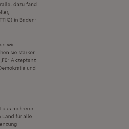
rallel dazu fand
ler,
BTTIQ) in Baden-
en wir
en sie stärker
n ‚Für Akzeptanz
 Demokratie und
ft aus mehreren
 Land für alle
renzung