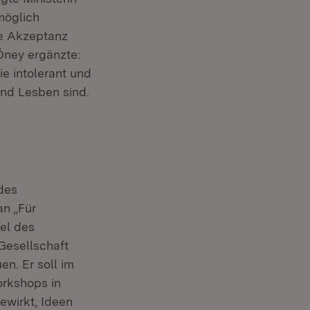
möglich
de Akzeptanz
 Öney ergänzte:
ie intolerant und
nd Lesben sind.
 des
an „Für
el des
Gesellschaft
n. Er soll im
orkshops in
ewirkt, Ideen