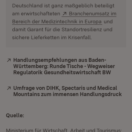
Deutschland ist ganz maßgeblich beteiligt
Extern:
am erwirtschafteten
Branchenumsatz im
(Öffnet in n
Bereich der Medizintechnik in Europa
und
damit Garant für die Standortresilienz und
sichere Lieferketten im Krisenfall.
Extern:
Handlungsempfehlungen aus Baden-
Württemberg: Runde Tische - Wegweiser
Regulatorik Gesundheitswirtschaft BW
(Öffnet 
Extern:
Umfrage von DIHK, Spectaris und Medical
Mountains zum immensen Handlungsdruck
(Öf
Quelle:
Ministerium für Wirtschaft, Arbeit und Tourismus;