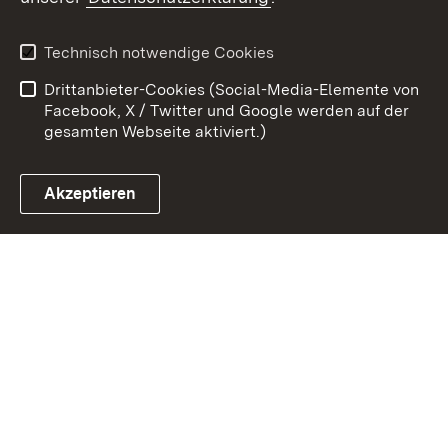
Kontakt
Datenschutz
Erklärung zur
Benutzungshinweise
Technisch notwendige Cookies
Barrierefreiheit
Drittanbieter-Cookies (Social-Media-Elemente von
Impressum
Cookies
Facebook, X / Twitter und Google werden auf der
gesamten Webseite aktiviert.)
Akzeptieren
Link zum Landesportal