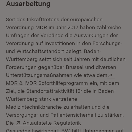
Ausarbeitung
Seit des Inkrafttretens der europäischen
Verordnung MDR im Jahr 2017 haben zahlreiche
Umfragen der Verbände die Auswirkungen der
Verordnung auf Investitionen in den Forschungs-
und Wirtschaftsstandort belegt. Baden-
Württemberg setzt sich seit Jahren mit deutlichen
Forderungen gegenüber Brüssel und diversen
Extern:
Unterstützungsmaßnahmen wie etwa dem
(Öffnet in neuem 
MDR & IVDR Soforthilfeprogramm
ein, mit dem
Ziel, die Standortattraktivität für die in Baden-
Württemberg stark vertretene
Medizintechnikbranche zu erhalten und die
Versorgungs- und Patientensicherheit zu stärken.
Extern:
Die
Anlaufstelle Regulatorik
(Öffnet in neuem Fenster)
Gesundheitswirtschaft BW
hilft Unternehmen auf