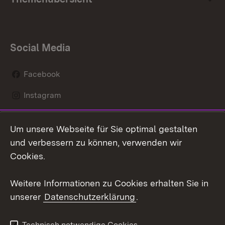
Social Media
Facebook
Instagram
LinkedIn
Um unsere Webseite für Sie optimal gestalten
Mastodon
und verbessern zu können, verwenden wir
Cookies.
Youtube
Weitere Informationen zu Cookies erhalten Sie in
Zum 
unserer
Datenschutzerklärung
.
Kontakt
Datenschutz
Erklärung zur
Benutzungshinweise
Technisch notwendige Cookies