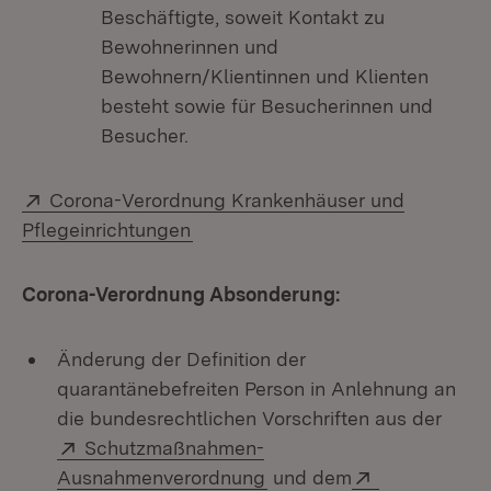
Beschäftigte, soweit Kontakt zu
Bewohnerinnen und
Bewohnern/Klientinnen und Klienten
besteht sowie für Besucherinnen und
Besucher.
Extern:
Corona-Verordnung Krankenhäuser und
(Öffnet in neuem Fenster)
Pflegeinrichtungen
Corona-Verordnung Absonderung:
Änderung der Definition der
quarantänebefreiten Person in Anlehnung an
die bundesrechtlichen Vorschriften aus der
Extern:
Schutzmaßnahmen-
(Öffnet in neuem Fenster
Extern:
Ausnahmenverordnung
und dem