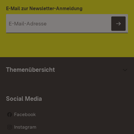
E-Mail zur Newsletter-Anmeldung
News
Themenübersicht
Social Media
Facebook
Instagram