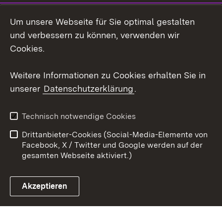
LinkedIn
Um unsere Webseite für Sie optimal gestalten
Mastodon
und verbessern zu können, verwenden wir
Cookies.
Youtube
Weitere Informationen zu Cookies erhalten Sie in
Zum 
unserer
Datenschutzerklärung
.
Kontakt
Datenschutz
Erklärung zur
Benutzungshinweise
Technisch notwendige Cookies
Barrierefreiheit
Drittanbieter-Cookies (Social-Media-Elemente von
Impressum
Cookies
Facebook, X / Twitter und Google werden auf der
gesamten Webseite aktiviert.)
Akzeptieren
Link zum Landesportal