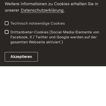
Weitere Informationen zu Cookies erhalten Sie in
Zum 
unserer
Datenschutzerklärung
.
Kontakt
Datenschutz
Erklärung zur
Benutzungshinweise
Technisch notwendige Cookies
Barrierefreiheit
Drittanbieter-Cookies (Social-Media-Elemente von
Impressum
Cookies
Facebook, X / Twitter und Google werden auf der
gesamten Webseite aktiviert.)
Akzeptieren
Link zum Landesportal