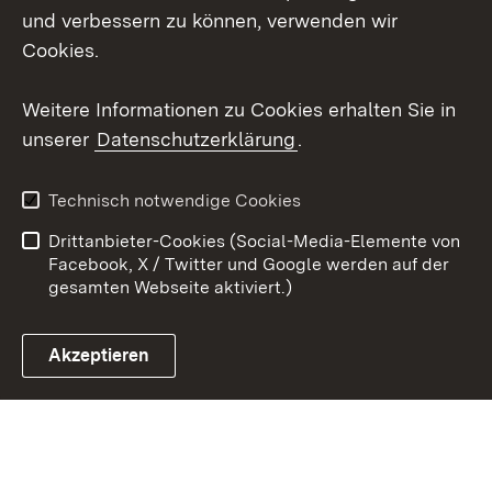
Mastodon
und verbessern zu können, verwenden wir
Cookies.
Youtube
Weitere Informationen zu Cookies erhalten Sie in
Zum 
unserer
Datenschutzerklärung
.
Kontakt
Datenschutz
Erklärung zur
Benutzungshinweise
Technisch notwendige Cookies
Barrierefreiheit
Drittanbieter-Cookies (Social-Media-Elemente von
Impressum
Cookies
Facebook, X / Twitter und Google werden auf der
gesamten Webseite aktiviert.)
Akzeptieren
Link zum Landesportal