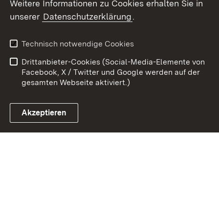
Weitere Informationen zu Cookies erhalten Sie in
Zum 
unserer
Datenschutzerklärung
.
Kontakt
Datenschutz
Erklärung zur
Benutzungshinweise
Technisch notwendige Cookies
Barrierefreiheit
Drittanbieter-Cookies (Social-Media-Elemente von
Impressum
Cookies
Facebook, X / Twitter und Google werden auf der
gesamten Webseite aktiviert.)
Akzeptieren
Link zum Landesportal