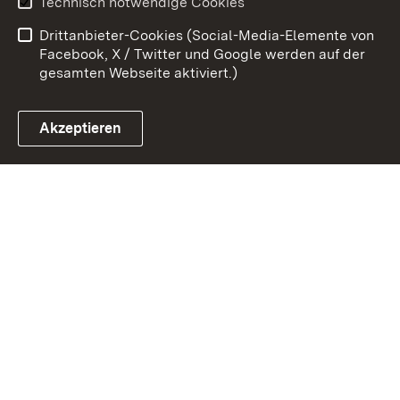
Technisch notwendige Cookies
Barrierefreiheit
Drittanbieter-Cookies (Social-Media-Elemente von
Impressum
Cookies
Facebook, X / Twitter und Google werden auf der
gesamten Webseite aktiviert.)
Akzeptieren
Link zum Landesportal