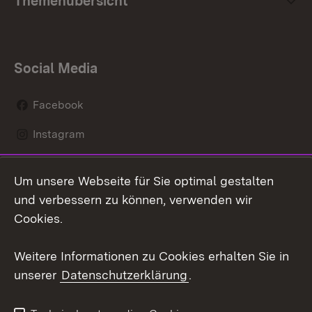
Themenübersicht
Social Media
Facebook
Instagram
LinkedIn
Um unsere Webseite für Sie optimal gestalten
Mastodon
und verbessern zu können, verwenden wir
Cookies.
Youtube
Weitere Informationen zu Cookies erhalten Sie in
Zum 
unserer
Datenschutzerklärung
.
Kontakt
Datenschutz
Erklärung zur
Benutzungshinweise