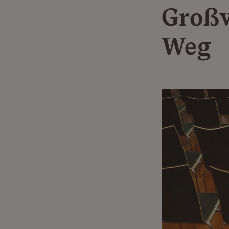
Großv
Weg