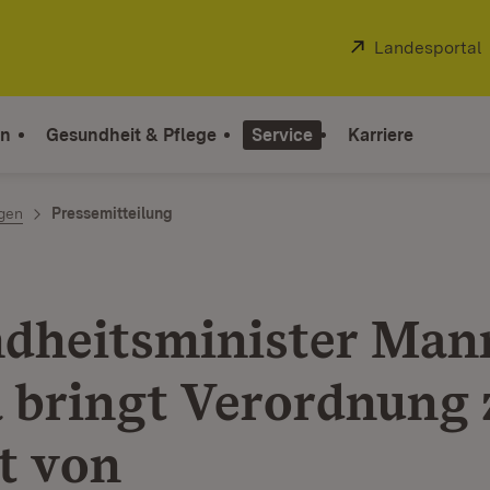
Extern:
Landesportal
on
Gesundheit & Pflege
Service
Karriere
ngen
Pressemitteilung
dheitsminister Man
 bringt Verordnung
t von