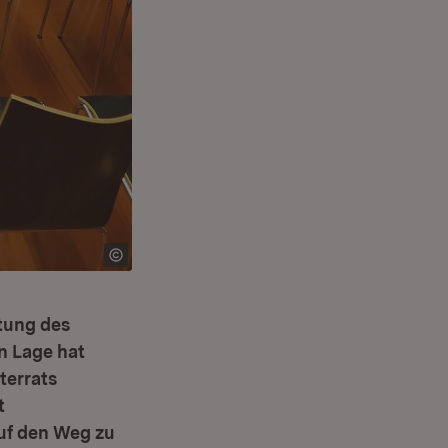
tung des
n Lage hat
terrats
t
uf den Weg zu