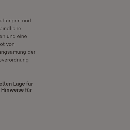
altungen und
bindliche
hen und eine
bot von
rlangsamung der
tsverordnung
llen Lage für
 Hinweise für