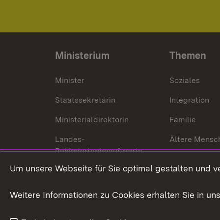
Ministerium
Themen
Minister
Soziales
Staatssekretärin
Integration
Ministerialdirektorin
Familie
Landes-
Ältere Mensc
Behindertenbeauftragte
Menschen mi
Um unsere Webseite für Sie optimal gestalten und v
Bürgerreferent
Behinderung
Karriere
Bürgerengag
Weitere Informationen zu Cookies erhalten Sie in un
Anfahrt
Gesundheit &