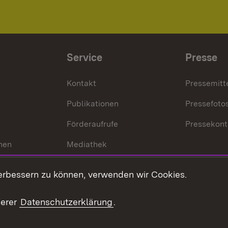
Service
Presse
Kontakt
Pressemitt
Publikationen
Pressefoto
Förderaufrufe
Pressekont
hen
Mediathek
t
Veranstaltungen
erbessern zu können, verwenden wir Cookies.
en
RSS
ement
serer
Datenschutzerklärung
.
 Pflege