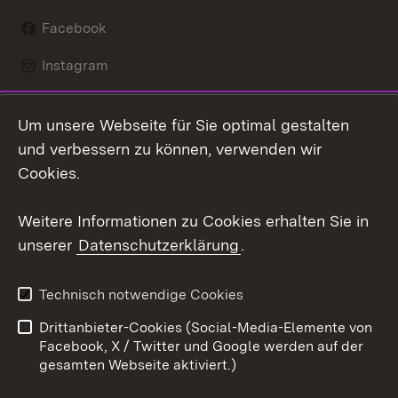
Facebook
Instagram
LinkedIn
Um unsere Webseite für Sie optimal gestalten
Mastodon
und verbessern zu können, verwenden wir
Cookies.
Youtube
Weitere Informationen zu Cookies erhalten Sie in
Zum 
unserer
Datenschutzerklärung
.
Kontakt
Datenschutz
Erklärung zur
Benutzungshinweise
Technisch notwendige Cookies
Barrierefreiheit
Drittanbieter-Cookies (Social-Media-Elemente von
Impressum
Cookies
Facebook, X / Twitter und Google werden auf der
gesamten Webseite aktiviert.)