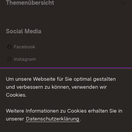
Themenübersicht
Social Media
Facebook
Instagram
LinkedIn
Um unsere Webseite für Sie optimal gestalten
Mastodon
und verbessern zu können, verwenden wir
Cookies.
Youtube
Weitere Informationen zu Cookies erhalten Sie in
Zum 
unserer
Datenschutzerklärung
.
Kontakt
Datenschutz
Erklärung zur
Benutzungshinweise