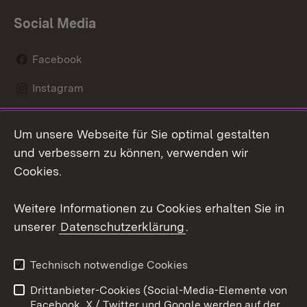
Social Media
Facebook
Instagram
LinkedIn
Um unsere Webseite für Sie optimal gestalten
Mastodon
und verbessern zu können, verwenden wir
Cookies.
Youtube
Weitere Informationen zu Cookies erhalten Sie in
Zum 
unserer
Datenschutzerklärung
.
Kontakt
Datenschutz
Erklärung zur
Benutzungshinweise
Technisch notwendige Cookies
Barrierefreiheit
Drittanbieter-Cookies (Social-Media-Elemente von
Impressum
Cookies
Facebook, X / Twitter und Google werden auf der