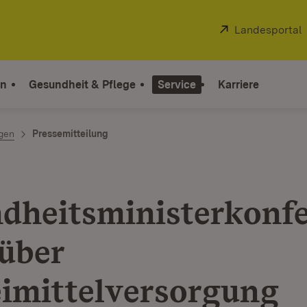
Extern:
Landesportal
on
Gesundheit & Pflege
Service
Karriere
ngen
Pressemitteilung
dheitsministerkonf
 über
imittelversorgung