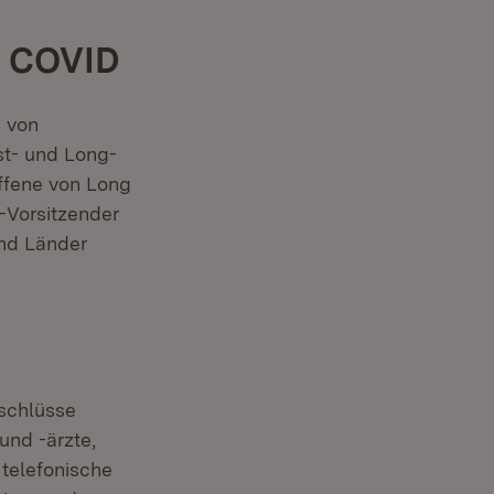
g COVID
 von
st- und Long-
ffene von Long
K-Vorsitzender
nd Länder
schlüsse
und -ärzte,
telefonische