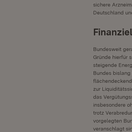
sichere Arzneim
Deutschland und
Finanzie
Bundesweit gera
Gründe hierfür 
steigende Energ
Bundes bislang 
flächendeckend
zur Liquiditäts
das Vergütungs
insbesondere ohn
trotz Verabred
vorgelegten Bund
veranschlagt si