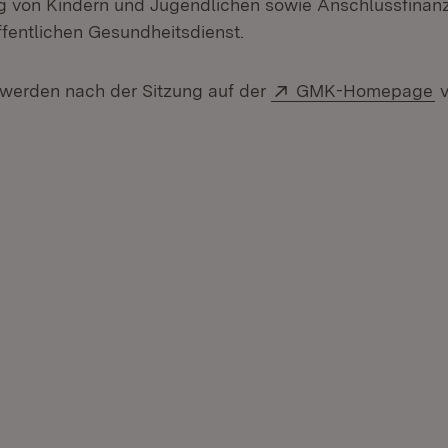
g von Kindern und Jugendlichen sowie Anschlussfinan
ffentlichen Gesundheitsdienst.
Extern:
(
werden nach der Sitzung auf der
GMK-Homepage
v