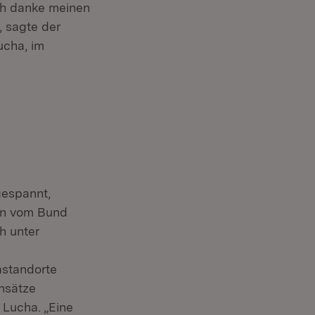
Ich danke meinen
, sagte der
cha, im
gespannt,
ben vom Bund
h unter
astandorte
nsätze
 Lucha. „Eine