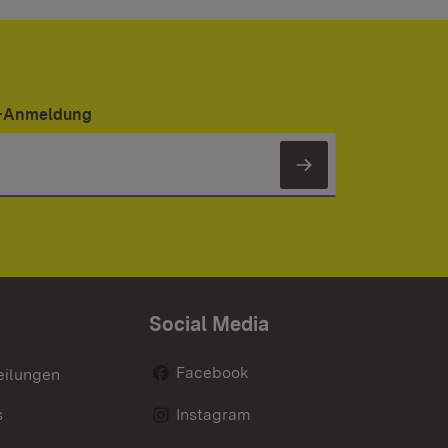
er-Anmeldung
Newsletter 
Social Media
Facebook
eilungen
s
Instagram