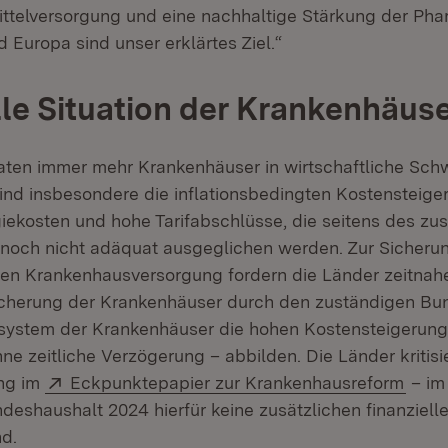
ittelversorgung und eine nachhaltige Stärkung der Ph
 Europa sind unser erklärtes Ziel.“
lle Situation der Krankenhäus
ten immer mehr Krankenhäuser in wirtschaftliche Schw
sind insbesondere die inflationsbedingten Kostensteige
iekosten und hohe Tarifabschlüsse, die seitens des zu
noch nicht adäquat ausgeglichen werden. Zur Sicherun
en Krankenhausversorgung fordern die Länder zeitn
sicherung der Krankenhäuser durch den zuständigen Bun
system der Krankenhäuser die hohen Kostensteigerung
e zeitliche Verzögerung – abbilden. Die Länder kritisi
Extern:
(Öffn
ung im
Eckpunktepapier zur Krankenhausreform
– im
eshaushalt 2024 hierfür keine zusätzlichen finanzielle
nd.