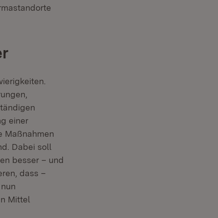
armastandorte
er
ierigkeiten.
rungen,
ständigen
g einer
ahe Maßnahmen
d. Dabei soll
en besser – und
eren, dass –
et in neuem Fenster)
 nun
n Mittel