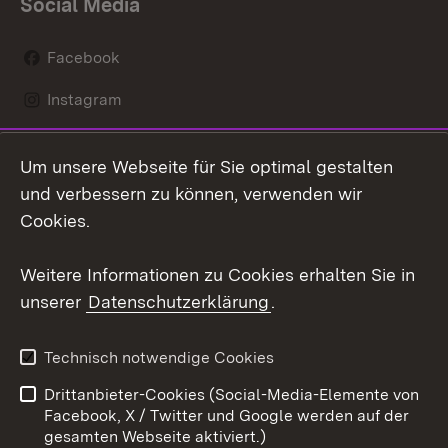
Social Media
Facebook
Instagram
LinkedIn
Um unsere Webseite für Sie optimal gestalten
Mastodon
und verbessern zu können, verwenden wir
Cookies.
Youtube
Weitere Informationen zu Cookies erhalten Sie in
Zum 
unserer
Datenschutzerklärung
.
Kontakt
Datenschutz
Erklärung zur
Benutzungshinweise
Technisch notwendige Cookies
Barrierefreiheit
Drittanbieter-Cookies (Social-Media-Elemente von
Impressum
Cookies
Facebook, X / Twitter und Google werden auf der
gesamten Webseite aktiviert.)