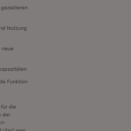
gezielteren
und Nutzung
e neue
kapazitäten
nde Funktion
für die
 der
en-
 Ulm) sein.