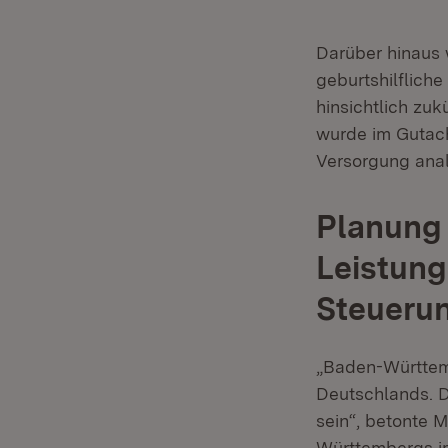
Darüber hinaus 
geburtshilflich
hinsichtlich zu
wurde im Gutach
Versorgung anal
Planung
Leistung
Steuerun
„Baden-Württemb
Deutschlands. D
sein“, betonte M
Württembergs im