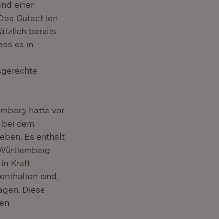
nd einer
„Das Gutachten
tzlich bereits
ass es in
sgerechte
emberg hatte vor
 bei dem
eben. Es enthält
-Württemberg.
in Kraft
nthalten sind,
agen. Diese
den