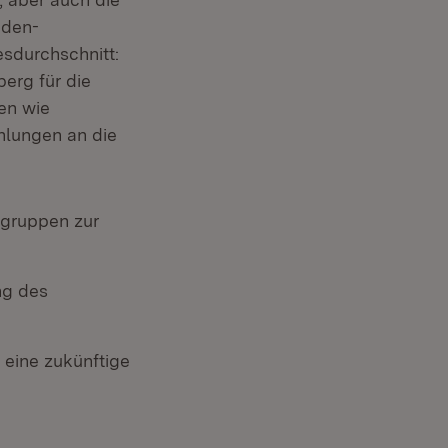
aden-
sdurchschnitt:
erg für die
en wie
lungen an die
sgruppen zur
ng des
eine zukünftige