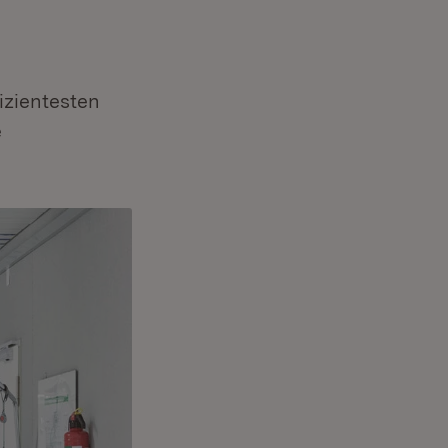
izientesten
e