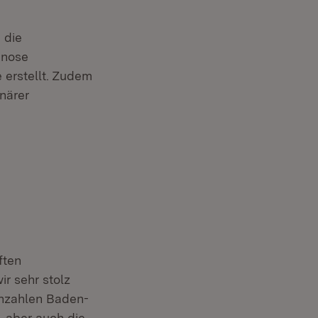
 die
gnose
 erstellt. Zudem
närer
ften
r sehr stolz
ennzahlen Baden-
, aber auch die