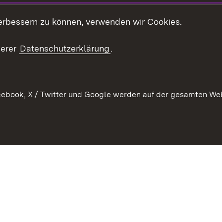
t
Veranstaltungen
erbessern zu können, verwenden wir Cookies.
en
RSS
ement
serer
Datenschutzerklärung
.
 Pflege
ebook, X / Twitter und Google werden auf der gesamten Webs
Kontakt
Datenschutz
Erklärung zur Barrierefreiheit