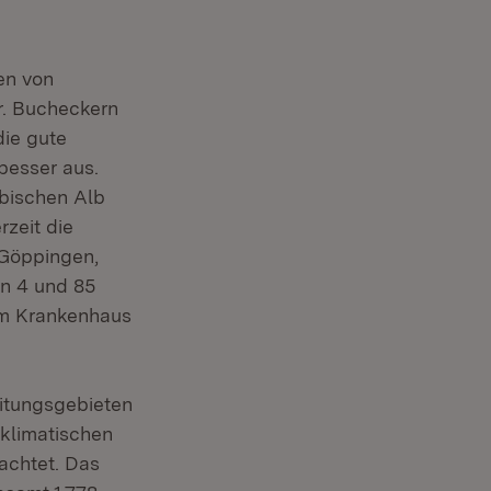
en von
r. Bucheckern
die gute
 besser aus.
bischen Alb
zeit die
 Göppingen,
n 4 und 85
 im Krankenhaus
itungsgebieten
klimatischen
achtet. Das