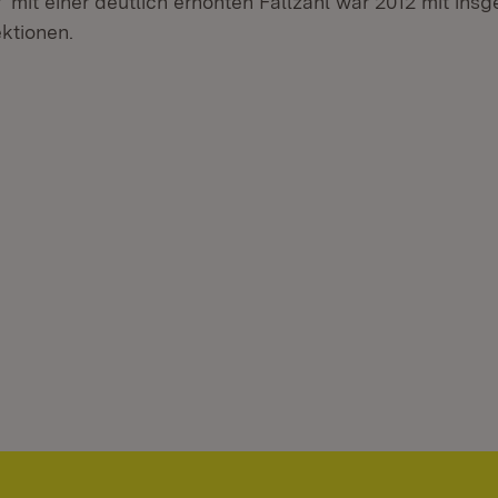
r‘ mit einer deutlich erhöhten Fallzahl war 2012 mit ins
ktionen.