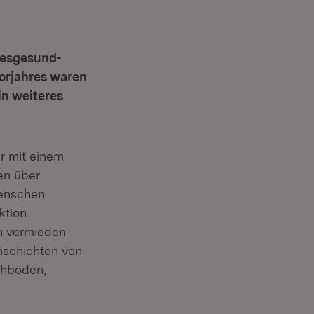
desgesund-
Vorjahres waren
ein weiteres
r mit einem
en über
Menschen
ktion
n vermieden
mschichten von
chböden,