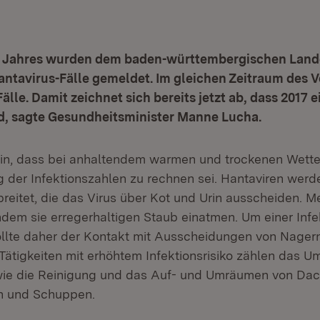
s Jahres wurden dem baden-württembergischen Lan
ntavirus-Fälle gemeldet. Im gleichen Zeitraum des 
Fälle. Damit zeichnet sich bereits jetzt ab, dass 2017 
rd, sagte Gesundheitsminister Manne Lucha.
hin, dass bei anhaltendem warmen und trockenen Wette
g der Infektionszahlen zu rechnen sei. Hantaviren werd
reitet, die das Virus über Kot und Urin ausscheiden. 
 indem sie erregerhaltigen Staub einatmen. Um einer Infe
llte daher der Kontakt mit Ausscheidungen von Nager
Tätigkeiten mit erhöhtem Infektionsrisiko zählen das U
wie die Reinigung und das Auf- und Umräumen von Da
en und Schuppen.