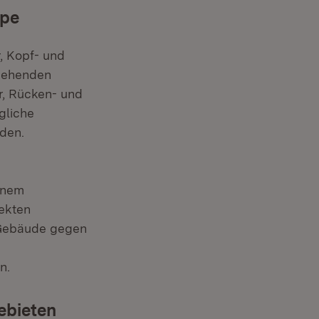
ppe
, Kopf- und
rgehenden
, Rücken- und
gliche
rden.
inem
rekten
 Gebäude gegen
n.
ebieten