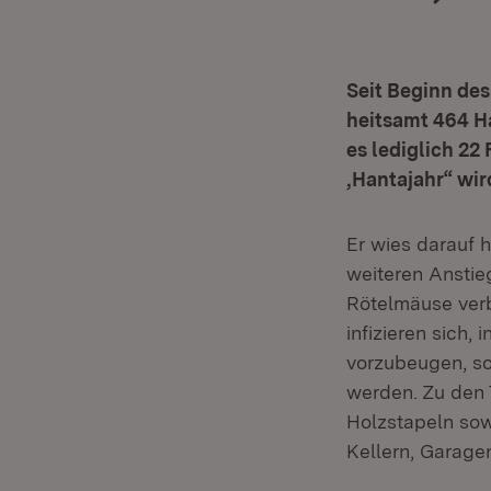
Seit Beginn de
heitsamt 464 Ha
es lediglich 22 
‚Hantajahr“ wi
Er wies darauf 
weiteren Anstie
Rötelmäuse verb
infizieren sich,
vorzubeugen, so
werden. Zu den 
Holzstapeln so
Kellern, Garag