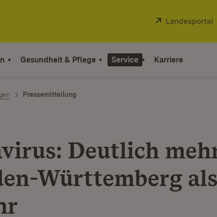
Extern:
Landesportal
on
Gesundheit & Pflege
Service
Karriere
ngen
Pressemitteilung
virus: Deutlich mehr
den-Württemberg als
hr