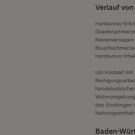
Verlauf von
Hantavirus-Erkr
Gliederschmerz
Nierenversagen
Bauchschmerzen
Hantavirus-Infe
Um Kontakt mit 
Reinigungsarbei
handelsüblichen
Wohnumgebung s
das Eindringen 
Nahrungsmittelr
Baden-Würt