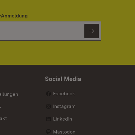
er-Anmeldung
Newsletter 
Social Media
Facebook
eilungen
s
Instagram
akt
LinkedIn
Mastodon