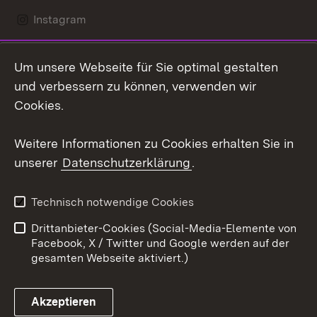
Instagram
LinkedIn
Um unsere Webseite für Sie optimal gestalten
Mastodon
und verbessern zu können, verwenden wir
Cookies.
Youtube
Weitere Informationen zu Cookies erhalten Sie in
Zum 
unserer
Datenschutzerklärung
.
Kontakt
Datenschutz
Erklärung zur
Benutzungshinweise
Technisch notwendige Cookies
Barrierefreiheit
Drittanbieter-Cookies (Social-Media-Elemente von
Impressum
Cookies
Facebook, X / Twitter und Google werden auf der
gesamten Webseite aktiviert.)
Akzeptieren
Link zum Landesportal