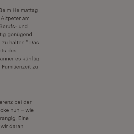
 Beim Heimattag
 Altpeter am
Berufs- und
ftig genügend
 zu halten.“ Das
hts des
änner es künftig
 Familienzeit zu
erenz bei den
ücke nun – wie
rangig. Eine
 wir daran