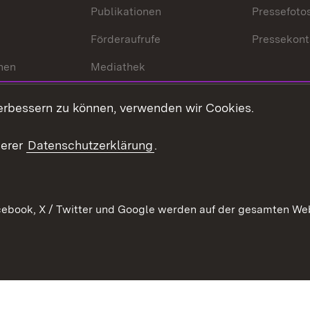
Publikationen
Pressefoto
Förderaufrufe
Pressekont
hen
Mediathek
t
Veranstaltungen
erbessern zu können, verwenden wir Cookies.
en
RSS
ement
serer
Datenschutzerklärung
.
 Pflege
ebook, X / Twitter und Google werden auf der gesamten Webs
Kontakt
Datenschutz
Erklärung zur Barrierefreiheit