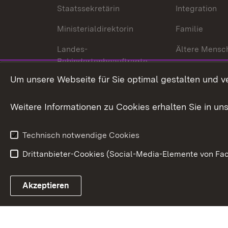
Staatssekretärin
Integration
Ministerialdirektorin
Familie
Landes-
Ältere Mensc
Behindertenbeauftragte
Menschen mi
Um unsere Webseite für Sie optimal gestalten und v
Bürgerreferent
Behinderung
Karriere
Bürgerengag
Weitere Informationen zu Cookies erhalten Sie in un
Anfahrt
Gesundheit &
Technisch notwendige Cookies
Drittanbieter-Cookies (Social-Media-Elemente von Fac
Link zum Landesportal
Akzeptieren