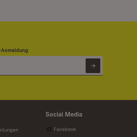
er-Anmeldung
Newsletter 
Social Media
Facebook
eilungen