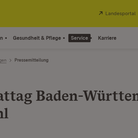
Extern:
Landesportal
on
Gesundheit & Pflege
Service
Karriere
ngen
Pressemitteilung
ttag Baden-Württe
hl