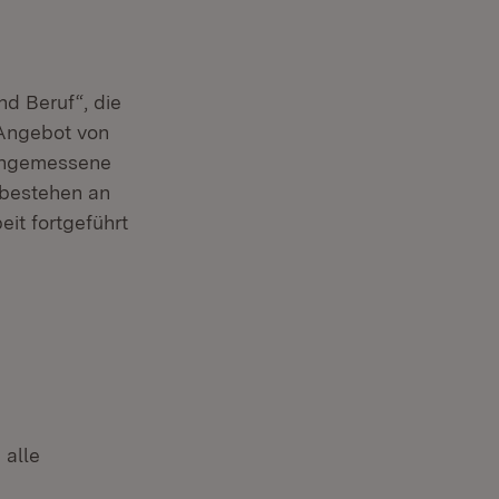
nd Beruf“, die
 Angebot von
 angemessene
 bestehen an
it fortgeführt
 alle