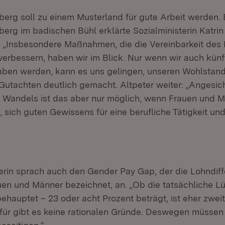
rg soll zu einem Musterland für gute Arbeit werden.
rg im badischen Bühl erklärte Sozialministerin Katrin
: „Insbesondere Maßnahmen, die die Vereinbarkeit des 
verbessern, haben wir im Blick. Nur wenn wir auch kün
ben werden, kann es uns gelingen, unseren Wohlstand
Gutachten deutlich gemacht. Altpeter weiter: „Angesic
Wandels ist das aber nur möglich, wenn Frauen und M
 sich guten Gewissens für eine berufliche Tätigkeit und
terin sprach auch den Gender Pay Gap, der die Lohndiff
en und Männer bezeichnet, an. „Ob die tatsächliche L
behauptet – 23 oder acht Prozent beträgt, ist eher zweit
afür gibt es keine rationalen Gründe. Deswegen müssen