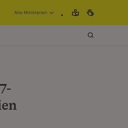
(Öffnet in neuem Fenster)
Alle Ministerien
7-
ien