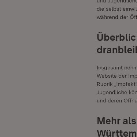
und Jugendliche 
die selbst einwi
während der Öf
Überblick
dranble
Insgesamt nehme
Website der Im
Rubrik „Impfakti
Jugendliche kön
und deren Öffnu
Mehr als
Württemb