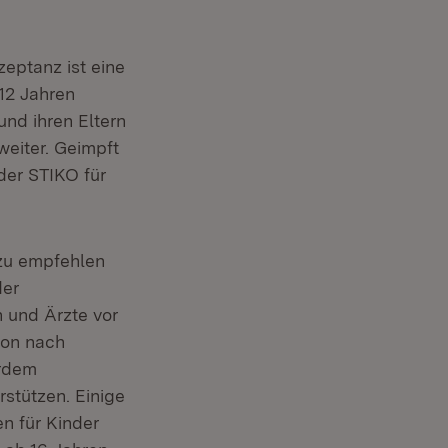
eptanz ist eine
12 Jahren
und ihren Eltern
weiter. Geimpft
der STIKO für
 zu empfehlen
der
 und Ärzte vor
ion nach
erdem
rstützen. Einige
n für Kinder