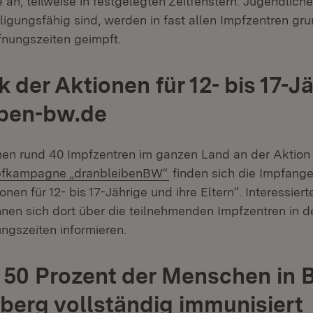
an, teilweise in festgelegten Zeitfenstern. Jugendliche
lligungsfähig sind, werden in fast allen Impfzentren gr
fnungszeiten geimpft.
 der Aktionen für 12- bis 17-J
iben-bw.de
n rund 40 Impfzentren im ganzen Land an der Aktion t
(Öffnet in neuem Fenster
pfkampagne „dranbleibenBW“
finden sich die Impfange
onen für 12- bis 17-Jährige und ihre Eltern“. Interessiert
nen sich dort über die teilnehmenden Impfzentren in
ngszeiten informieren.
 50 Prozent der Menschen in 
erg vollständig immunisiert