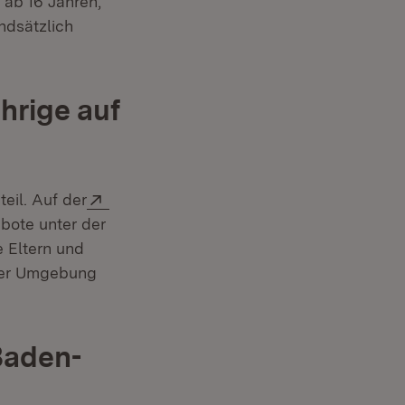
 ab 16 Jahren,
undsätzlich
ährige auf
Extern:
eil. Auf der
)
bote unter der
e Eltern und
 der Umgebung
Baden-