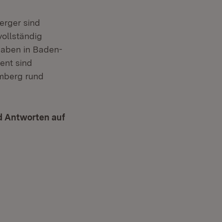
rger sind
vollständig
haben in Baden-
ent sind
emberg rund
d Antworten auf