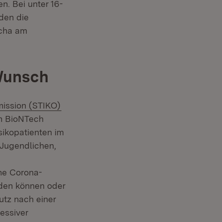
n. Bei unter 16-
nden die
ucha am
Wunsch
(Öffnet in neuem Fenster)
ission (STIKO)
on BioNTech
sikopatienten im
Jugendlichen,
ne Corona-
rden können oder
utz nach einer
essiver