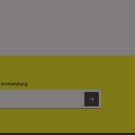
er-Anmeldung
Newsletter 