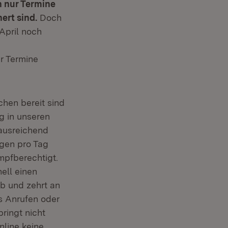
 nur Termine
ert sind.
Doch
April noch
r Termine
chen bereit sind
g in unseren
ausreichend
ngen pro Tag
mpfberechtigt.
ell einen
ab und zehrt an
s Anrufen oder
ringt nicht
nline keine