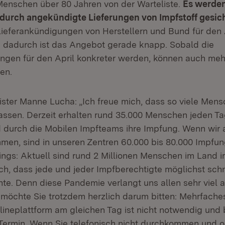
Menschen über 80 Jahren von der Warteliste.
Es werden
e durch angekündigte Lieferungen von Impfstoff gesich
 Lieferankündigungen von Herstellern und Bund für den 
 dadurch ist das Angebot gerade knapp. Sobald die
ngen für den April konkreter werden, können auch meh
den.
ster Manne Lucha: „Ich freue mich, dass so viele Mens
lassen. Derzeit erhalten rund 35.000 Menschen jeden Ta
 durch die Mobilen Impfteams ihre Impfung. Wenn wir 
men, sind in unseren Zentren 60.000 bis 80.000 Impfu
ings: Aktuell sind rund 2 Millionen Menschen im Land i
ich, dass jede und jeder Impfberechtigte möglichst schn
te. Denn diese Pandemie verlangt uns allen sehr viel 
 möchte Sie trotzdem herzlich darum bitten: Mehrfache
lineplattform am gleichen Tag ist nicht notwendig und b
 Termin. Wenn Sie telefonisch nicht durchkommen und o