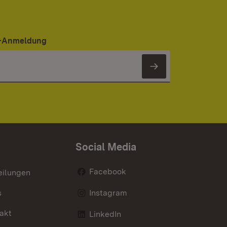
er-Anmeldung
Newsletter 
Social Media
Facebook
eilungen
s
Instagram
akt
LinkedIn