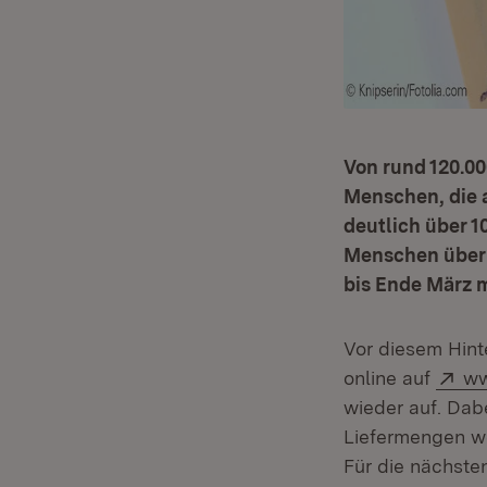
Von rund 120.00
Menschen, die a
deutlich über 1
Menschen über 
bis Ende März 
Vor diesem Hint
Ex
online auf
ww
wieder auf. Dabe
Liefermengen w
Für die nächste