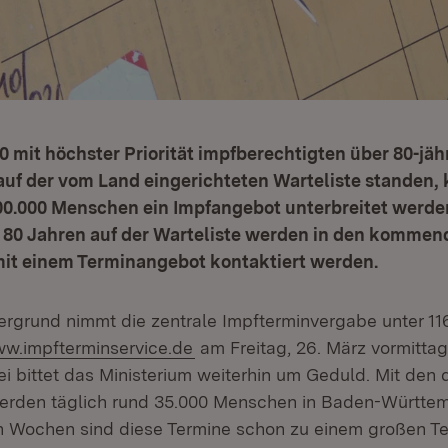
0 mit höchster Priorität impfberechtigten über 80-jäh
uf der vom Land eingerichteten Warteliste standen, 
00.000 Menschen ein Impfangebot unterbreitet werden
80 Jahren auf der Warteliste werden in den kommen
mit einem Terminangebot kontaktiert werden.
ergrund nimmt die zentrale Impfterminvergabe unter 11
tern:
(Öffnet in neuem Fenster)
w.impfterminservice.de
am Freitag, 26. März vormittag
i bittet das Ministerium weiterhin um Geduld. Mit den 
erden täglich rund 35.000 Menschen in Baden-Württem
n Wochen sind diese Termine schon zu einem großen Te