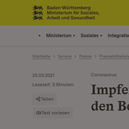
Zum Inhalt springen
Link zur Startseite
Ministerium
Soziales
Integrati
Startseite
Service
Presse
Pressemitteilu
Coronavirus
25.03.2021
Impfe
Lesezeit: 3 Minuten
Teilen
den B
Text vorlesen