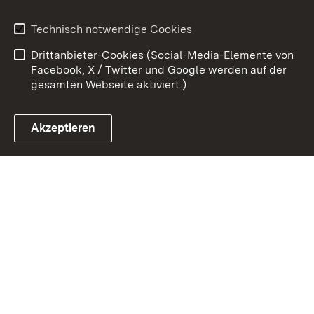
Erklärung zur
Benutzungshinweise
Technisch notwendige Cookies
Barrierefreiheit
Drittanbieter-Cookies (Social-Media-Elemente von
Impressum
Cookies
Facebook, X / Twitter und Google werden auf der
gesamten Webseite aktiviert.)
Akzeptieren
Link zum Landesportal