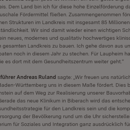
is. Dem Land bin ich für diese hohe Einzelförderung d
uschale Fördermittel fließen. Zusammengenommen för
hen Strukturen im Landkreis mit insgesamt 85 Millionen 
tändlichkeit. Wir sind damit wieder einen wichtigen Sch
n neues, modernes und qualitativ hochwertiges klinis
n gesamten Landkreis zu bauen. Ich gehe davon aus un
paten noch in diesem Jahr zu stechen. Für Laupheim ha
wie es dort mit dem Gesundheitszentrum weiter geht.“
führer Andreas Ruland
sagte: „Wir freuen uns natürlic
aden-Württemberg uns in diesem Maße fördert. Dies b
nstein auf dem Weg zur Realisierung unserer Bauvorha
erade das neue Klinikum in Biberach wird das entsche
undheitsstrategie für den Landkreis sein und die komp
rsorgung der Bevölkerung rund um die Uhr sicherstell
rium für Soziales und Integration ganz ausdrücklich fü