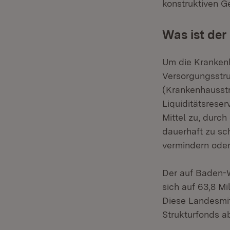
konstruktiven G
Was ist der
Um die Krankenh
Versorgungsstru
(Krankenhausstr
Liquiditätsrese
Mittel zu, durc
dauerhaft zu sc
vermindern oder
Der auf Baden-W
sich auf 63,8 M
Diese Landesmit
Strukturfonds a