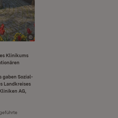
des Klinikums
tionären
 gaben Sozial-
es Landkreises
Kliniken AG,
geführte