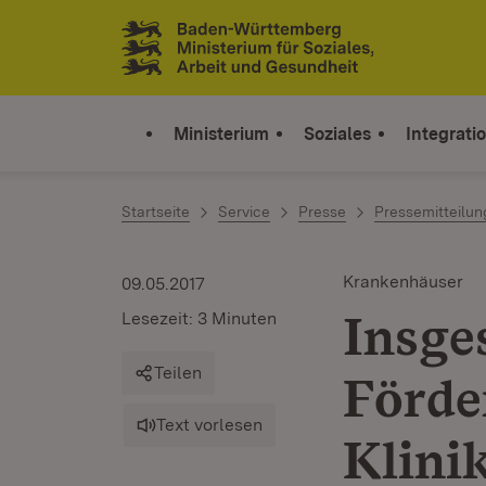
Zum Inhalt springen
Link zur Startseite
Ministerium
Soziales
Integrati
Startseite
Service
Presse
Pressemitteilu
Krankenhäuser
09.05.2017
Insge
Lesezeit: 3 Minuten
Teilen
Förde
Text vorlesen
Klini