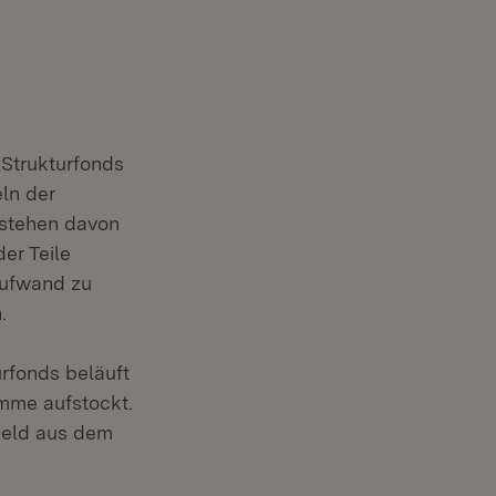
 Strukturfonds
ln der
 stehen davon
er Teile
aufwand zu
.
rfonds beläuft
umme aufstockt.
Geld aus dem