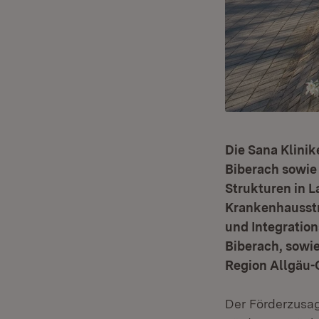
Die Sana Klini
Biberach sowie
Strukturen in 
Krankenhausstr
und Integratio
Biberach, sowi
Region Allgäu-
Der Förderzusag