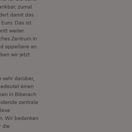
ankbar, zumal
dert damit das
Euro. Das ist
ritt weiter
ches Zentrum in
d appelliere an
ben wir jetzt
h sehr darüber,
edeutet einen
ben in Biberach
idende zentrale
lexe
en. Wir bedanken
r die