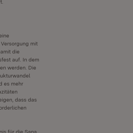
t.
eine
 Versorgung mit
damit die
fest auf. In dem
en werden. Die
rukturwandel
d es mehr
azitäten
eigen, dass das
orderlichen
nis für die Sana