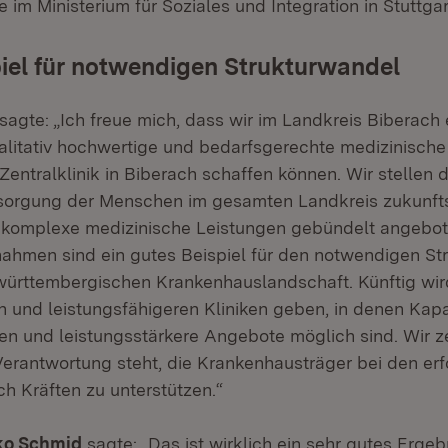
im Ministerium für Soziales und Integration in Stuttgar
iel für notwendigen Strukturwandel
sagte: „Ich freue mich, dass wir im Landkreis Biberach 
litativ hochwertige und bedarfsgerechte medizinische
entralklinik in Biberach schaffen können. Wir stellen 
orgung der Menschen im gesamten Landkreis zukunfts
komplexe medizinische Leistungen gebündelt angebot
hmen sind ein gutes Beispiel für den notwendigen St
ürttembergischen Krankenhauslandschaft. Künftig wir
n und leistungsfähigeren Kliniken geben, in denen Kap
n und leistungsstärkere Angebote möglich sind. Wir z
Verantwortung steht, die Krankenhausträger bei den erf
ch Kräften zu unterstützen.“
iko Schmid
sagte: „Das ist wirklich ein sehr gutes Ergeb