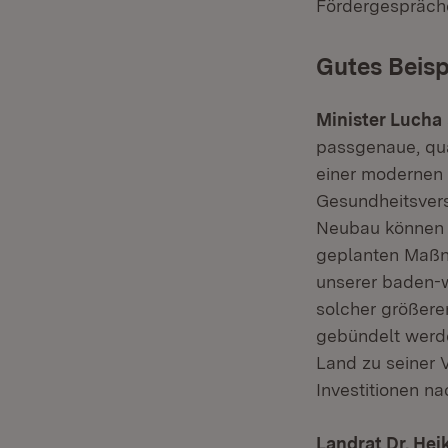
Fördergespräche 
Gutes Beisp
Minister Lucha
passgenaue, qua
einer modernen Z
Gesundheitsvers
Neubau können 
geplanten Maßna
unserer baden-w
solcher größere
gebündelt werde
Land zu seiner 
Investitionen na
Landrat Dr. He