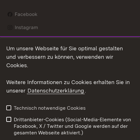
Facebook
Instagram
LinkedIn
Um unsere Webseite für Sie optimal gestalten
Mastodon
und verbessern zu können, verwenden wir
Cookies.
Youtube
Weitere Informationen zu Cookies erhalten Sie in
Zum 
unserer
Datenschutzerklärung
.
Kontakt
Datenschutz
Erklärung zur
Benutzungshinweise
Technisch notwendige Cookies
Barrierefreiheit
Drittanbieter-Cookies (Social-Media-Elemente von
Impressum
Cookies
Facebook, X / Twitter und Google werden auf der
gesamten Webseite aktiviert.)