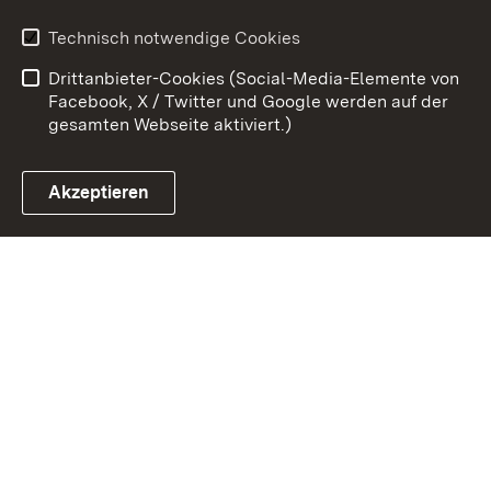
Erklärung zur
Benutzungshinweise
Technisch notwendige Cookies
Barrierefreiheit
Drittanbieter-Cookies (Social-Media-Elemente von
Impressum
Cookies
Facebook, X / Twitter und Google werden auf der
gesamten Webseite aktiviert.)
Akzeptieren
Link zum Landesportal