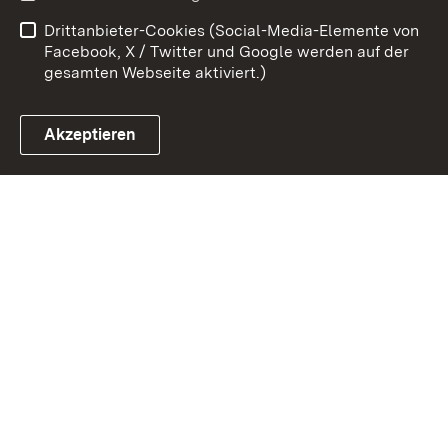
Barrierefreiheit
Drittanbieter-Cookies (Social-Media-Elemente von
Impressum
Cookies
Facebook, X / Twitter und Google werden auf der
gesamten Webseite aktiviert.)
Akzeptieren
Link zum Landesportal