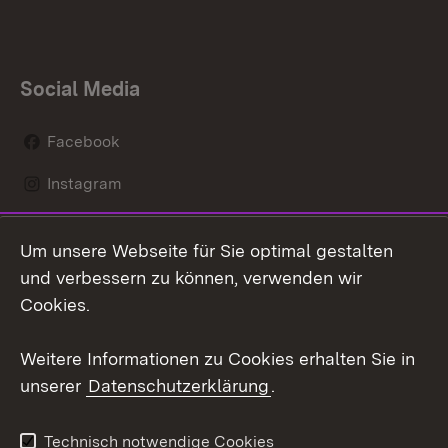
Social Media
Facebook
Instagram
LinkedIn
Um unsere Webseite für Sie optimal gestalten
Mastodon
und verbessern zu können, verwenden wir
Cookies.
Youtube
Weitere Informationen zu Cookies erhalten Sie in
Zum 
unserer
Datenschutzerklärung
.
Kontakt
Datenschutz
Erklärung zur
Benutzungshinweise
Technisch notwendige Cookies