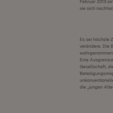
Februar 2013 ei
sie sich nachhal
Es sei höchste Z
verändere. Die 
wahrgenommen u
Eine Ausgrenzun
Gesellschaft, d
Beteiligungsmög
unkonventionelle
die „jungen Alt