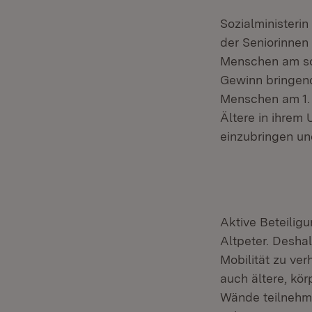
Sozialministerin
der Seniorinnen
Menschen am soz
Gewinn bringend“
Menschen am 1. O
Ältere in ihrem 
einzubringen un
Aktive Beteiligu
Altpeter. Desh
Mobilität zu ve
auch ältere, kö
Wände teilnehme