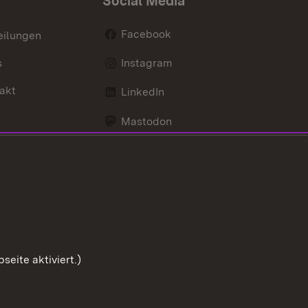
Social Media
Facebook
eilungen
s
Instagram
akt
LinkedIn
Mastodon
Youtube
eite aktiviert.)
Zum Sei
Benutzungshinweise
Impressum
Cookies