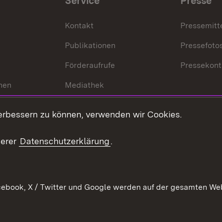
Service
Presse
Kontakt
Pressemitt
Publikationen
Pressefoto
Förderaufrufe
Pressekont
hen
Mediathek
t
Veranstaltungen
erbessern zu können, verwenden wir Cookies.
en
RSS
ement
serer
Datenschutzerklärung
.
 Pflege
ebook, X / Twitter und Google werden auf der gesamten Webs
Kontakt
Datenschutz
Erklärung zur Barrierefreiheit