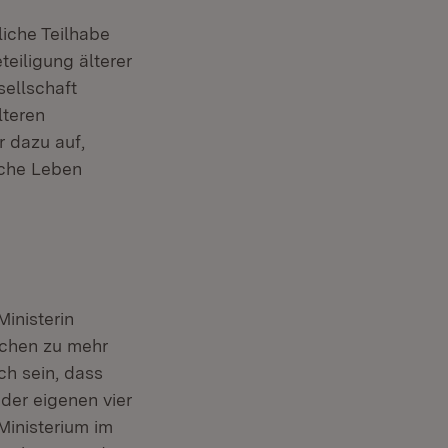
tliche Teilhabe
eiligung älterer
sellschaft
lteren
r dazu auf,
liche Leben
Ministerin
schen zu mehr
ch sein, dass
der eigenen vier
Ministerium im