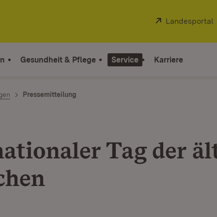
Extern:
Landesportal
on
Gesundheit & Pflege
Service
Karriere
ngen
Pressemitteilung
nationaler Tag der äl
chen