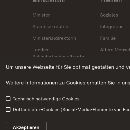
Ministerium
Themen
Minister
Soziales
Staatssekretärin
Integration
Ministerialdirektorin
Familie
Landes-
Ältere Mensc
Behindertenbeauftragte
Menschen mi
Um unsere Webseite für Sie optimal gestalten und v
Bürgerreferent
Behinderung
Karriere
Bürgerengag
Weitere Informationen zu Cookies erhalten Sie in un
Anfahrt
Gesundheit &
Technisch notwendige Cookies
Drittanbieter-Cookies (Social-Media-Elemente von Fac
Link zum Landesportal
Akzeptieren