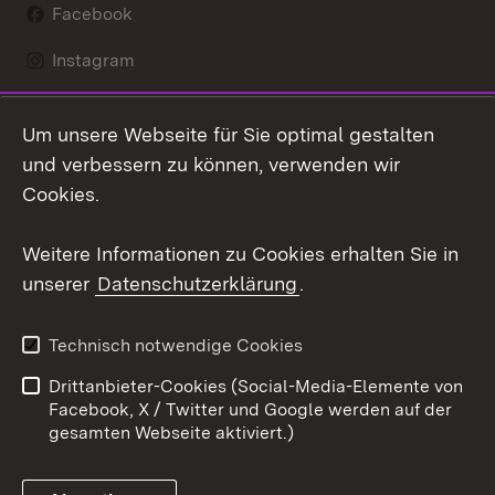
Facebook
Instagram
LinkedIn
Um unsere Webseite für Sie optimal gestalten
Mastodon
und verbessern zu können, verwenden wir
Cookies.
Youtube
Weitere Informationen zu Cookies erhalten Sie in
Zum 
unserer
Datenschutzerklärung
.
Kontakt
Datenschutz
Erklärung zur
Benutzungshinweise
Technisch notwendige Cookies
Barrierefreiheit
Drittanbieter-Cookies (Social-Media-Elemente von
Impressum
Cookies
Facebook, X / Twitter und Google werden auf der
gesamten Webseite aktiviert.)