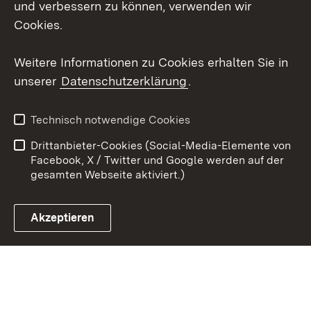
und verbessern zu können, verwenden wir
Cookies.
Youtube
Weitere Informationen zu Cookies erhalten Sie in
Zum 
unserer
Datenschutzerklärung
.
Kontakt
Datenschutz
Erklärung zur
Benutzungshinweise
Technisch notwendige Cookies
Barrierefreiheit
Drittanbieter-Cookies (Social-Media-Elemente von
Impressum
Cookies
Facebook, X / Twitter und Google werden auf der
gesamten Webseite aktiviert.)
Akzeptieren
Link zum Landesportal