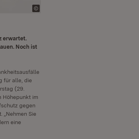
 erwartet.
auen. Noch ist
nkheitsausfälle
für alle, die
stag (29.
en Höhepunkt im
fschutz gegen
t. „Nehmen Sie
dern eine