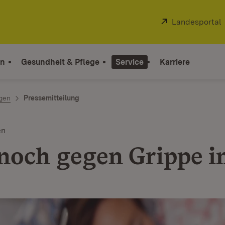
Extern:
Landesportal
on
Gesundheit & Pflege
Service
Karriere
ngen
Pressemitteilung
en
 noch gegen Grippe 