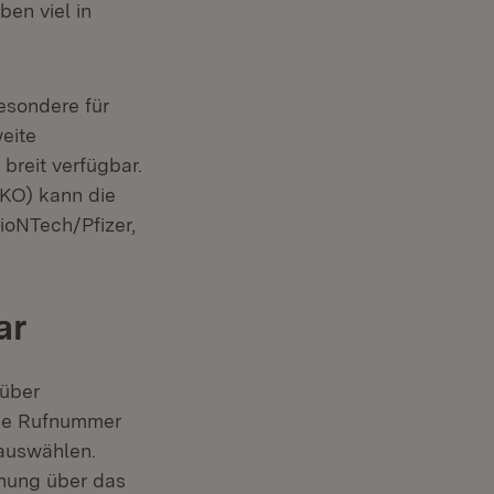
ben viel in
esondere für
eite
breit verfügbar.
KO) kann die
ioNTech/Pfizer,
ar
 über
ese Rufnummer
 auswählen.
chung über das