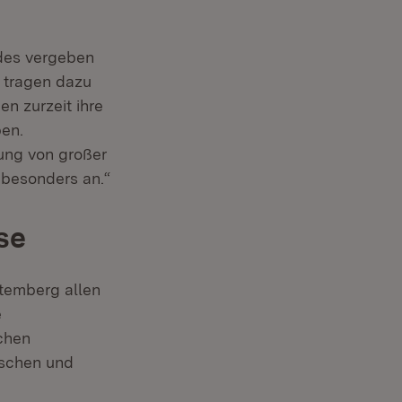
ndes vergeben
, tragen dazu
en zurzeit ihre
ben.
ung von großer
z besonders an.“
sse
temberg allen
e
chen
nschen und