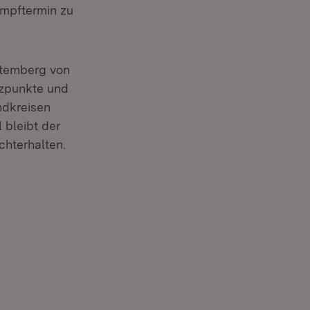
Impftermin zu
ttemberg von
tzpunkte und
ndkreisen
 bleibt der
hterhalten.