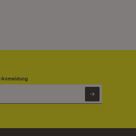
er-Anmeldung
Newsletter 