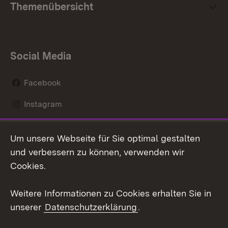
Themenübersicht
Social Media
Facebook
Instagram
LinkedIn
Um unsere Webseite für Sie optimal gestalten
Mastodon
und verbessern zu können, verwenden wir
Cookies.
Youtube
Weitere Informationen zu Cookies erhalten Sie in
Zum 
unserer
Datenschutzerklärung
.
Kontakt
Datenschutz
Erklärung zur
Benutzungshinweise