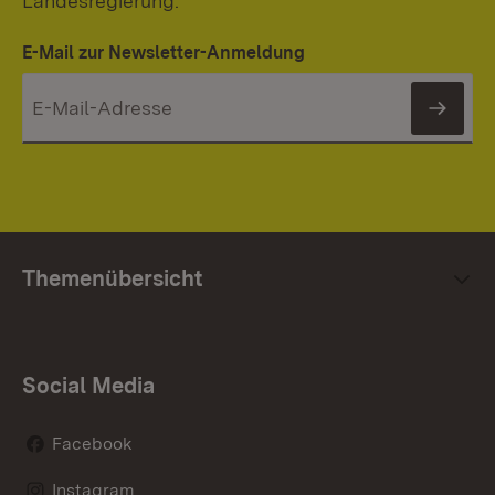
Landesregierung.
E-Mail zur Newsletter-Anmeldung
News
Themenübersicht
Social Media
Facebook
Instagram