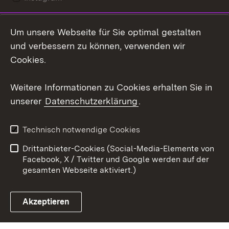
LinkedIn
Um unsere Webseite für Sie optimal gestalten
Mastodon
und verbessern zu können, verwenden wir
Cookies.
Youtube
Weitere Informationen zu Cookies erhalten Sie in
Zum 
unserer
Datenschutzerklärung
.
Kontakt
Datenschutz
Erklärung zur
Benutzungshinweise
Technisch notwendige Cookies
Barrierefreiheit
Drittanbieter-Cookies (Social-Media-Elemente von
Impressum
Cookies
Facebook, X / Twitter und Google werden auf der
gesamten Webseite aktiviert.)
Akzeptieren
Link zum Landesportal