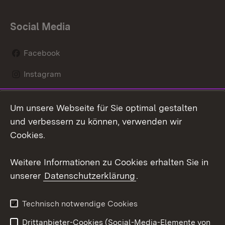
Social Media
Facebook
Instagram
LinkedIn
Um unsere Webseite für Sie optimal gestalten
Mastodon
und verbessern zu können, verwenden wir
Cookies.
Youtube
Weitere Informationen zu Cookies erhalten Sie in
Zum 
unserer
Datenschutzerklärung
.
Kontakt
Datenschutz
Erklärung zur
Benutzungshinweise
Technisch notwendige Cookies
Barrierefreiheit
Drittanbieter-Cookies (Social-Media-Elemente von
Impressum
Cookies