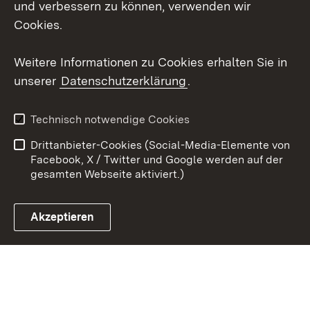
und verbessern zu können, verwenden wir
Cookies.
Youtube
Weitere Informationen zu Cookies erhalten Sie in
Zum 
unserer
Datenschutzerklärung
.
Kontakt
Datenschutz
Erklärung zur
Benutzungshinweise
Technisch notwendige Cookies
Barrierefreiheit
Drittanbieter-Cookies (Social-Media-Elemente von
Impressum
Cookies
Facebook, X / Twitter und Google werden auf der
gesamten Webseite aktiviert.)
Akzeptieren
Link zum Landesportal